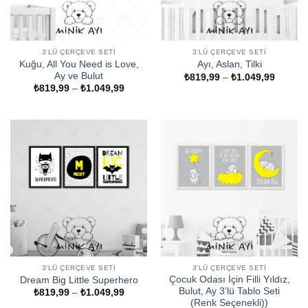
3'LÜ ÇERÇEVE SETI
3'LÜ ÇERÇEVE SETI
Kuğu, All You Need is Love,
Ayı, Aslan, Tilki
Ay ve Bulut
Fiyat
₺
819,99
–
₺
1.049,99
aralığı:
Fiyat
₺
819,99
–
₺
1.049,99
₺819,9
aralığı:
-
₺819,99
₺1.049
-
₺1.049,99
3'LÜ ÇERÇEVE SETI
3'LÜ ÇERÇEVE SETI
Çocuk Odası İçin Filli Yıldız,
Dream Big Little Superhero
Bulut, Ay 3’lü Tablo Seti
Fiyat
₺
819,99
–
₺
1.049,99
aralığı:
(Renk Seçenekli))