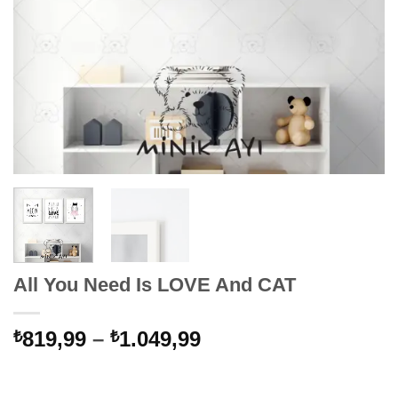
All You Need Is LOVE And CAT
Fiyat
819,99
–
1.049,99
₺
₺
aralığı:
₺819,99