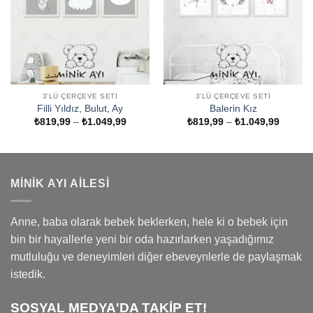
3'LÜ ÇERÇEVE SETI
3'LÜ ÇERÇEVE SETI
Filli Yıldız, Bulut, Ay
Balerin Kız
Fiyat
Fiyat
₺
819,99
–
₺
1.049,99
₺
819,99
–
₺
1.049,99
aralığı:
aralığı:
₺819,99
₺819,9
-
-
₺1.049,99
₺1.049
MINIK AYI AILESI
Anne, baba olarak bebek beklerken, hele ki o bebek için
bin bir hayallerle yeni bir oda hazırlarken yaşadığımız
mutluluğu ve deneyimleri diğer ebeveynlerle de paylaşmak
istedik.
SOSYAL MEDYA'DA TAKİP ET!