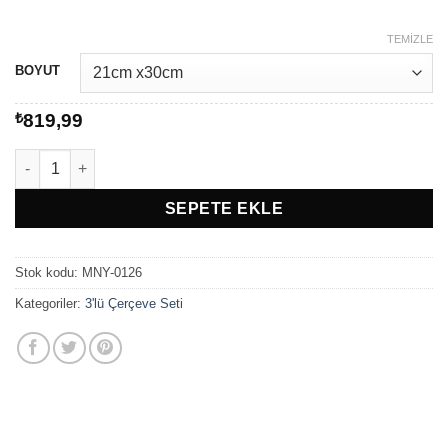
-
₺1.049,99
TEMIZLE
BOYUT
₺
819,99
All You Need Is LOVE And CAT adet
SEPETE EKLE
Stok kodu:
MNY-0126
Kategoriler:
3'lü Çerçeve Seti