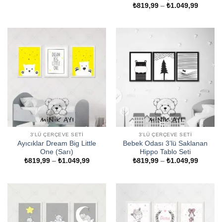
₺819,99
Fiyat
₺
819,99
–
₺
1.049,99
-
aralığı:
₺1.049,99
₺819,9
-
₺1.049
3'LÜ ÇERÇEVE SETI
3'LÜ ÇERÇEVE SETI
Ayıcıklar Dream Big Little
Bebek Odası 3’lü Saklanan
One (Sarı)
Hippo Tablo Seti
Fiyat
Fiyat
₺
819,99
–
₺
1.049,99
₺
819,99
–
₺
1.049,99
aralığı:
aralığı:
₺819,99
₺819,9
-
-
₺1.049,99
₺1.049