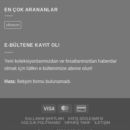
EN ÇOK ARANANLAR
ultrason
E-BÜLTENE KAYIT OL!
Yeni koleksiyonlarımızdan ve fırsatlarımızdan haberdar
olmak için lütfen e-bültenimize abone olun!
Hata:
İletişim formu bulunamadı.
Visa
MasterCard
Credit
Card
KULLANIM ŞARTLARI
SATIŞ SÖZLEŞMESI
2
GIZLILIK POLITIKAMIZ
SIPARIŞ TAKIP
İLETIŞIM