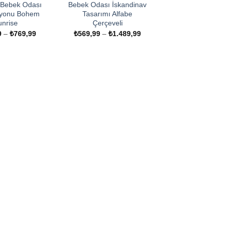
ı Bebek Odası
Bebek Odası İskandinav
yonu Bohem
Tasarımı Alfabe
unrise
Çerçeveli
Fiyat
Fiyat
9
–
₺
769,99
₺
569,99
–
₺
1.489,99
aralığı:
aralığı:
₺569,99
₺569,99
-
-
₺769,99
₺1.489,99