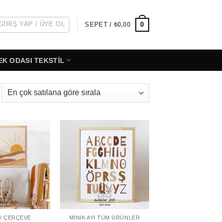
GIRIŞ YAP / ÜYE OL
0
SEPET /
₺
0,00
EK ODASI TEKSTIL
pülerliğe
re
ralandı
 / ÇERÇEVE
MINIK AYI TÜM ÜRÜNLER