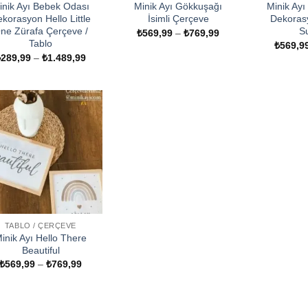
inik Ayı Bebek Odası
Minik Ayı Gökkuşağı
Minik Ay
korasyon Hello Little
İsimli Çerçeve
Dekoras
ne Zürafa Çerçeve /
S
Fiyat
₺
569,99
–
₺
769,99
aralığı:
Tablo
₺
569,9
₺569,99
Fiyat
₺
289,99
–
₺
1.489,99
-
aralığı:
₺769,99
₺289,99
-
₺1.489,99
TABLO / ÇERÇEVE
inik Ayı Hello There
Beautiful
Fiyat
₺
569,99
–
₺
769,99
aralığı:
₺569,99
-
₺769,99