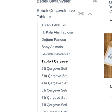
Bebek Battaniyeleri
(3)
M
De
Bebek Çerçeveleri ve
O
(261)
Tablolar
1 YAŞ PANOSU
İlk Kalp Atış Tablosu
Doğum Panosu
Baby Animals
Sevimli Hayvanlar
Tablo / Çerçeve
2'li Çerçeve Seti
3'lü Çerçeve Seti
4'lü Çerçeve Seti
M
5'li Çerçeve Seti
6'lı Çerçeve Seti
7'li Çerçeve Seti
8'li Çerçeve Seti