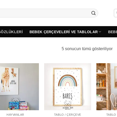
GÖZLÜKLERI
BEBEK ÇERÇEVELERI VE TABLOLAR
BEB
Po
5 sonucun tümü gösteriliyor
gö
sı
HAYVANLAR
TABLO / ÇERÇEVE
TABLO