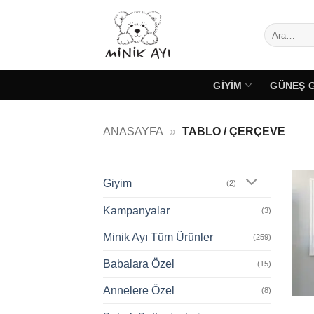
İçeriğe
atla
Ara:
GIYIM
GÜNEŞ 
ANASAYFA
»
TABLO / ÇERÇEVE
Giyim
(2)
Kampanyalar
(3)
Minik Ayı Tüm Ürünler
(259)
Babalara Özel
(15)
Annelere Özel
(8)