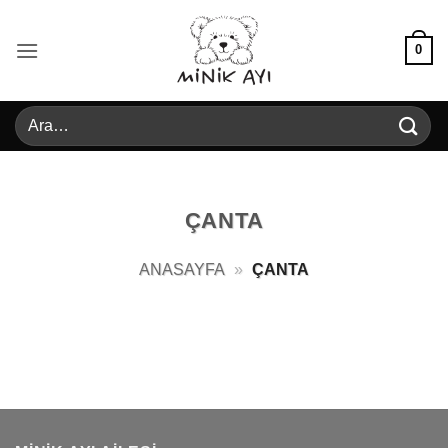
İçeriğe
atla
0
Ara:
ÇANTA
ANASAYFA
»
ÇANTA