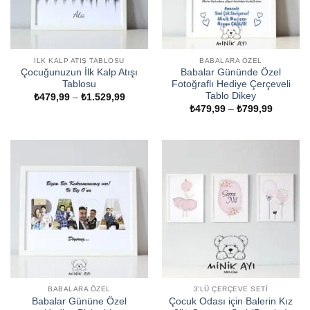
İLK KALP ATIŞ TABLOSU
BABALARA ÖZEL
Çocuğunuzun İlk Kalp Atışı
Babalar Gününde Özel
Tablosu
Fotoğraflı Hediye Çerçeveli
Tablo Dikey
Fiyat
₺
479,99
–
₺
1.529,99
aralığı:
Fiyat
₺
479,99
–
₺
799,99
₺479,99
aralığı:
-
₺479,99
₺1.529,99
-
₺799,99
BABALARA ÖZEL
3'LÜ ÇERÇEVE SETI
Babalar Gününe Özel
Çocuk Odası için Balerin Kız