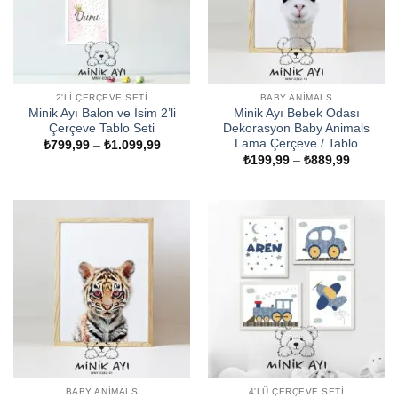
2'LI ÇERÇEVE SETI
BABY ANIMALS
Minik Ayı Balon ve İsim 2’li
Minik Ayı Bebek Odası
Çerçeve Tablo Seti
Dekorasyon Baby Animals
Lama Çerçeve / Tablo
Fiyat
₺
799,99
–
₺
1.099,99
aralığı:
Fiyat
₺
199,99
–
₺
889,99
₺799,99
aralığı:
-
₺199,99
₺1.099,99
-
₺889,99
BABY ANIMALS
4'LÜ ÇERÇEVE SETI