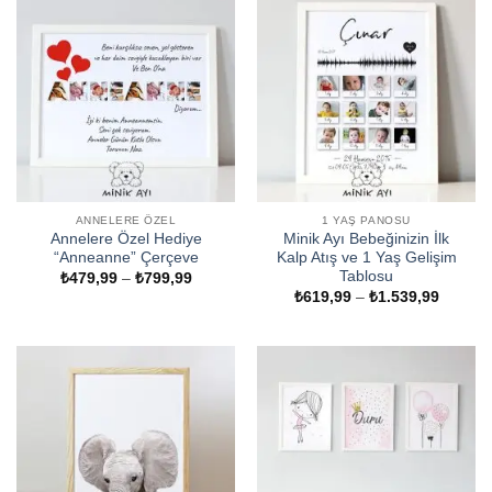
ANNELERE ÖZEL
1 YAŞ PANOSU
Annelere Özel Hediye
Minik Ayı Bebeğinizin İlk
“Anneanne” Çerçeve
Kalp Atış ve 1 Yaş Gelişim
Tablosu
Fiyat
₺
479,99
–
₺
799,99
aralığı:
Fiyat
₺
619,99
–
₺
1.539,99
₺479,99
aralığı:
-
₺619,9
₺799,99
-
₺1.539