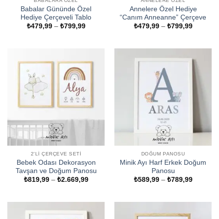
BABALARA ÖZEL
ANNELERE ÖZEL
Babalar Gününde Özel
Annelere Özel Hediye
Hediye Çerçeveli Tablo
“Canım Anneanne” Çerçeve
Fiyat
Fiyat
₺
479,99
–
₺
799,99
₺
479,99
–
₺
799,99
aralığı:
aralığı:
₺479,99
₺479,99
-
-
₺799,99
₺799,99
2'LI ÇERÇEVE SETI
DOĞUM PANOSU
Bebek Odası Dekorasyon
Minik Ayı Harf Erkek Doğum
Tavşan ve Doğum Panosu
Panosu
Fiyat
Fiyat
₺
819,99
–
₺
2.669,99
₺
589,99
–
₺
789,99
aralığı:
aralığı:
₺819,99
₺589,99
-
-
₺2.669,99
₺789,99