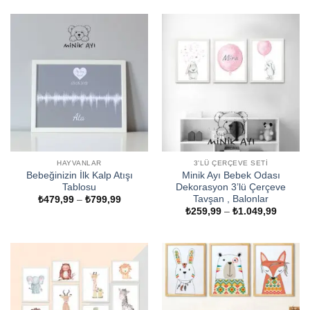
-
-
₺889,99
₺1.049
HAYVANLAR
3'LÜ ÇERÇEVE SETI
Bebeğinizin İlk Kalp Atışı
Minik Ayı Bebek Odası
Tablosu
Dekorasyon 3’lü Çerçeve
Tavşan , Balonlar
Fiyat
₺
479,99
–
₺
799,99
aralığı:
Fiyat
₺
259,99
–
₺
1.049,99
₺479,99
aralığı:
-
₺259,9
₺799,99
-
₺1.049