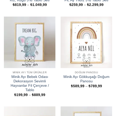
Kız, Kuğu 3’lü Tablo Seti
Fil, Ay Yıldız 3’lü Tablo Seti
Fiyat
Fiyat
₺
819,99
–
₺
1.049,99
₺
259,99
–
₺
2.299,99
aralığı:
aralığı:
₺819,99
₺259,9
-
-
₺1.049,99
₺2.299
MINIK AYI TÜM ÜRÜNLER
DOĞUM PANOSU
Minik Ayı Bebek Odası
Minik Ayı Gökkuşağı Doğum
Dekorasyon Sevimli
Panosu
Hayvanlar Fil Çerçeve /
Fiyat
₺
589,99
–
₺
789,99
aralığı:
Tablo
₺589,99
Fiyat
₺
199,99
–
₺
889,99
-
aralığı:
₺789,99
₺199,99
-
₺889,99