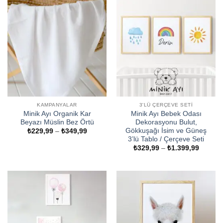
₺2.299,99
₺799,99
KAMPANYALAR
3'LÜ ÇERÇEVE SETI
Minik Ayı Organik Kar
Minik Ayı Bebek Odası
Beyazı Müslin Bez Örtü
Dekorasyonu Bulut,
Gökkuşağı İsim ve Güneş
Fiyat
₺
229,99
–
₺
349,99
aralığı:
3’lü Tablo / Çerçeve Seti
₺229,99
Fiyat
₺
329,99
–
₺
1.399,99
-
aralığı:
₺349,99
₺329,9
-
₺1.399