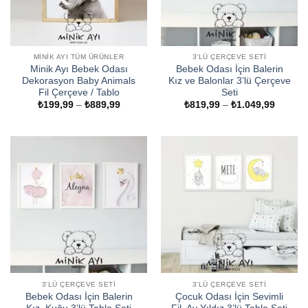
MINIK AYI TÜM ÜRÜNLER
3'LÜ ÇERÇEVE SETI
Minik Ayı Bebek Odası
Bebek Odası İçin Balerin
Dekorasyon Baby Animals
Kız ve Balonlar 3’lü Çerçeve
Fil Çerçeve / Tablo
Seti
Fiyat
Fiyat
₺
199,99
–
₺
889,99
₺
819,99
–
₺
1.049,99
aralığı:
aralığı:
₺199,99
₺819,9
-
-
₺889,99
₺1.049
3'LÜ ÇERÇEVE SETI
3'LÜ ÇERÇEVE SETI
Bebek Odası İçin Balerin
Çocuk Odası İçin Sevimli