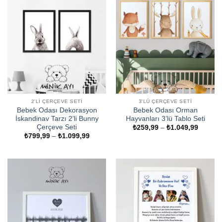
2'LI ÇERÇEVE SETI
3'LÜ ÇERÇEVE SETI
Bebek Odası Dekorasyon
Bebek Odası Orman
İskandinav Tarzı 2’li Bunny
Hayvanları 3’lü Tablo Seti
Çerçeve Seti
Fiyat
₺
259,99
–
₺
1.049,99
aralığı:
Fiyat
₺
799,99
–
₺
1.099,99
₺259,9
aralığı:
-
₺799,99
₺1.049
-
₺1.099,99