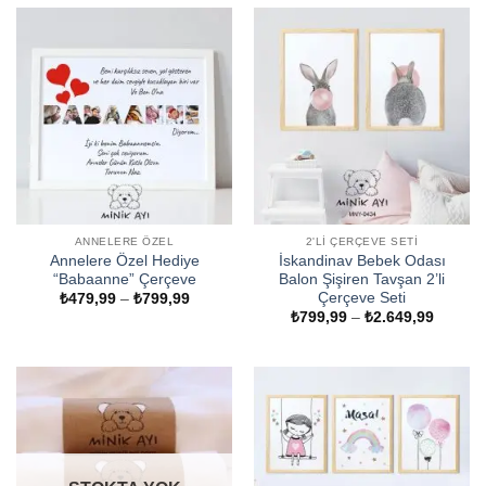
-
₺1.049,99
ANNELERE ÖZEL
2'LI ÇERÇEVE SETI
Annelere Özel Hediye
İskandinav Bebek Odası
“Babaanne” Çerçeve
Balon Şişiren Tavşan 2’li
Çerçeve Seti
Fiyat
₺
479,99
–
₺
799,99
aralığı:
Fiyat
₺
799,99
–
₺
2.649,99
₺479,99
aralığı:
-
₺799,9
₺799,99
-
₺2.649