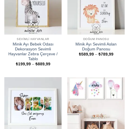
SEVIMLI HAYVANLAR
DOĞUM PANOSU
Minik Ayı Bebek Odası
Minik Ayı Sevimli Aslan
Dekorasyon Sevimli
Doğum Panosu
Hayvanlar Zebra Çerçeve /
Fiyat
₺
589,99
–
₺
789,99
aralığı:
Tablo
₺589,99
Fiyat
₺
199,99
–
₺
889,99
-
aralığı:
₺789,99
₺199,99
-
₺889,99