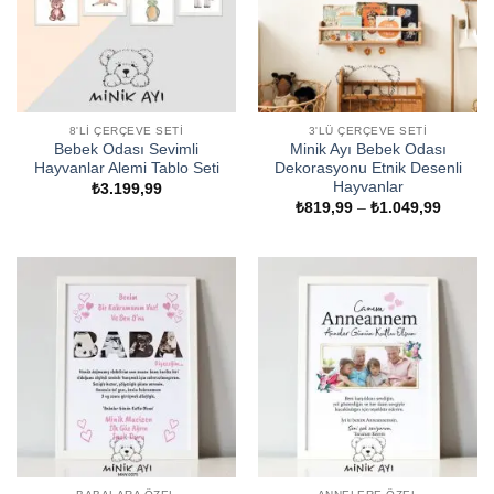
8'LI ÇERÇEVE SETI
3'LÜ ÇERÇEVE SETI
Bebek Odası Sevimli
Minik Ayı Bebek Odası
Hayvanlar Alemi Tablo Seti
Dekorasyonu Etnik Desenli
Hayvanlar
₺
3.199,99
Fiyat
₺
819,99
–
₺
1.049,99
aralığı:
₺819,9
-
₺1.049