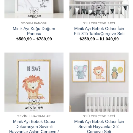
DOĞUM PANOSU
3'LÜ ÇERÇEVE SETI
Minik Ayı Kuğu Doğum
Minik Ayı Bebek Odası İçin
Panosu
Filli 3’lü Tablo/Çerçeve Seti
Fiyat
Fiyat
₺
589,99
–
₺
789,99
₺
259,99
–
₺
1.049,99
aralığı:
aralığı:
₺589,99
₺259,9
-
-
₺789,99
₺1.049
SEVIMLI HAYVANLAR
3'LÜ ÇERÇEVE SETI
Minik Ayı Bebek Odası
Minik Ayı Bebek Odası İçin
Dekorasyon Sevimli
Sevimli Hayvanlar 3’lü
Hayvanlar Aslan Çerçeve /
Çerçeve Seti