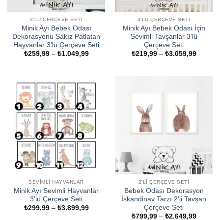
3'LÜ ÇERÇEVE SETI
3'LÜ ÇERÇEVE SETI
Minik Ayı Bebek Odası
Minik Ayı Bebek Odası İçin
Dekorasyonu Sakız Patlatan
Sevimli Tavşanlar 3’lü
Hayvanlar 3’lü Çerçeve Seti
Çerçeve Seti
Fiyat
Fiyat
₺
259,99
–
₺
1.049,99
₺
219,99
–
₺
3.059,99
aralığı:
aralığı:
₺259,99
₺219,9
-
-
₺1.049,99
₺3.059
SEVIMLI HAYVANLAR
2'LI ÇERÇEVE SETI
Minik Ayı Sevimli Hayvanlar
Bebek Odası Dekorasyon
3’lü Çerçeve Seti
İskandinav Tarzı 2’li Tavşan
Çerçeve Seti
Fiyat
₺
299,99
–
₺
3.899,99
aralığı:
Fiyat
₺
799,99
–
₺
2.649,99