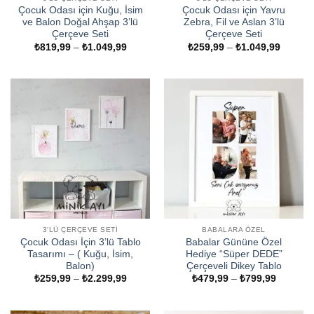
Çocuk Odası için Kuğu, İsim
Çocuk Odası için Yavru
ve Balon Doğal Ahşap 3’lü
Zebra, Fil ve Aslan 3’lü
Çerçeve Seti
Çerçeve Seti
Fiyat
Fiyat
₺
819,99
–
₺
1.049,99
₺
259,99
–
₺
1.049,99
aralığı:
aralığı:
₺819,99
₺259,9
-
-
₺1.049,99
₺1.049
3'LÜ ÇERÇEVE SETI
BABALARA ÖZEL
Çocuk Odası İçin 3’lü Tablo
Babalar Gününe Özel
Tasarımı – ( Kuğu, İsim,
Hediye “Süper DEDE”
Balon)
Çerçeveli Dikey Tablo
Fiyat
Fiyat
₺
259,99
–
₺
2.299,99
₺
479,99
–
₺
799,99
aralığı:
aralığı:
₺259,99
₺479,99
-
-