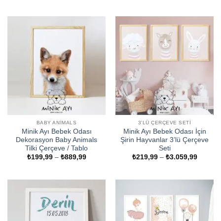
aralığı:
-
₺619,9
₺789,99
-
₺1.539
BABY ANIMALS
3'LÜ ÇERÇEVE SETI
Minik Ayı Bebek Odası
Minik Ayı Bebek Odası İçin
Dekorasyon Baby Animals
Şirin Hayvanlar 3’lü Çerçeve
Tilki Çerçeve / Tablo
Seti
Fiyat
Fiyat
₺
199,99
–
₺
889,99
₺
219,99
–
₺
3.059,99
aralığı:
aralığı:
₺199,99
₺219,9
-
-
₺889,99
₺3.059