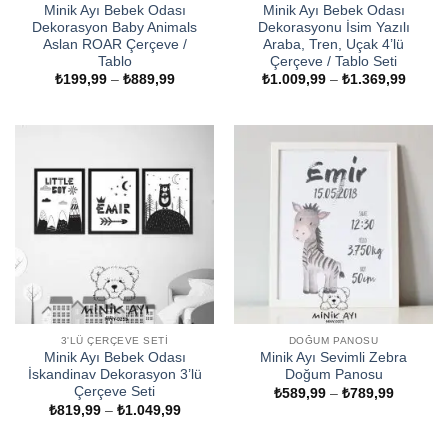
Minik Ayı Bebek Odası
Minik Ayı Bebek Odası
Dekorasyon Baby Animals
Dekorasyonu İsim Yazılı
Aslan ROAR Çerçeve /
Araba, Tren, Uçak 4’lü
Tablo
Çerçeve / Tablo Seti
Fiyat
Fiyat
₺
199,99
–
₺
889,99
₺
1.009,99
–
₺
1.369,99
aralığı:
aralığı
₺199,99
₺1.009
-
-
₺889,99
₺1.369
3'LÜ ÇERÇEVE SETI
DOĞUM PANOSU
Minik Ayı Bebek Odası
Minik Ayı Sevimli Zebra
İskandinav Dekorasyon 3’lü
Doğum Panosu
Çerçeve Seti
Fiyat
₺
589,99
–
₺
789,99
aralığı:
Fiyat
₺
819,99
–
₺
1.049,99
₺589,99
aralığı:
-
₺819,99
₺789,99