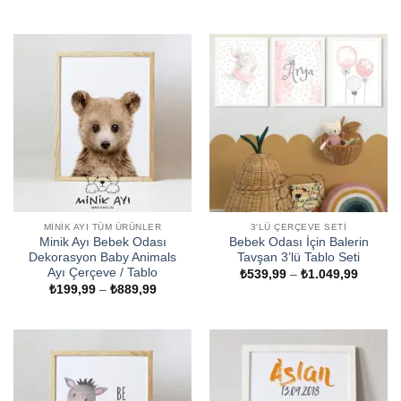
₺299,99
aralığı:
-
₺799,9
₺3.899,99
-
₺2.649
MINIK AYI TÜM ÜRÜNLER
3'LÜ ÇERÇEVE SETI
Minik Ayı Bebek Odası
Bebek Odası İçin Balerin
Dekorasyon Baby Animals
Tavşan 3’lü Tablo Seti
Ayı Çerçeve / Tablo
Fiyat
₺
539,99
–
₺
1.049,99
aralığı:
Fiyat
₺
199,99
–
₺
889,99
₺539,9
aralığı:
-
₺199,99
₺1.049
-
₺889,99