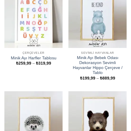
ÇERÇEVELER
SEVIMLI HAYVANLAR
Minik Ayı Bebek Odası
Minik Ayı Harfler Tablosu
Dekorasyon Sevimli
Fiyat
₺
259,99
–
₺
319,99
aralığı:
Hayvanlar Hippo Çerçeve /
₺259,99
Tablo
-
Fiyat
₺
199,99
–
₺
889,99
₺319,99
aralığı:
₺199,99
-
₺889,99