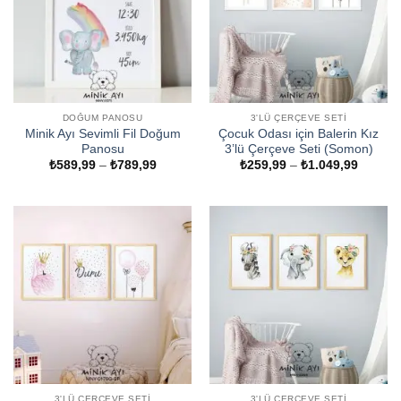
DOĞUM PANOSU
3'LÜ ÇERÇEVE SETI
Minik Ayı Sevimli Fil Doğum
Çocuk Odası için Balerin Kız
Panosu
3’lü Çerçeve Seti (Somon)
Fiyat
Fiyat
₺
589,99
–
₺
789,99
₺
259,99
–
₺
1.049,99
aralığı:
aralığı:
₺589,99
₺259,9
-
-
₺789,99
₺1.049
3'LÜ ÇERÇEVE SETI
3'LÜ ÇERÇEVE SETI