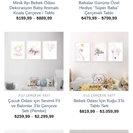
Minik Ayı Bebek Odası
Babalar Gününe Özel
Dekorasyon Baby Animals
Hediye “Süper Baba”
Koala Çerçeve / Tablo
Çerçeveli Tablo
Fiyat
Fiyat
₺
199,99
–
₺
889,99
₺
479,99
–
₺
799,99
aralığı:
aralığı:
₺199,99
₺479,99
-
-
₺889,99
₺799,99
3'LÜ ÇERÇEVE SETI
3'LÜ ÇERÇEVE SETI
Çocuk Odası için Sevimli Fil
Bebek Odası İçin Kuğu 3’lü
ve Balonlar 3’lü Çerçeve
Tablo Seti
Seti (Pembe)
Fiyat
₺
819,99
–
₺
3.059,99
aralığı:
Fiyat
₺
259,99
–
₺
2.299,99
₺819,9
aralığı:
-
₺259,99
₺3.059
-
₺2.299,99