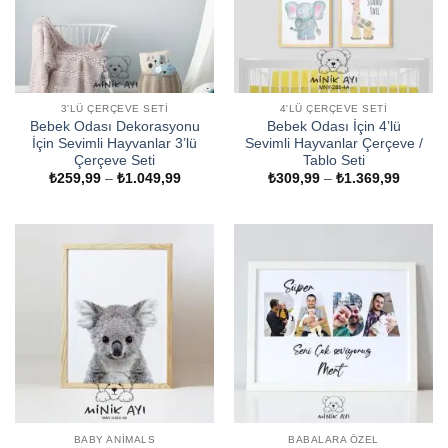
3'LÜ ÇERÇEVE SETI
4'LÜ ÇERÇEVE SETI
Bebek Odası Dekorasyonu
Bebek Odası İçin 4’lü
İçin Sevimli Hayvanlar 3’lü
Sevimli Hayvanlar Çerçeve /
Çerçeve Seti
Tablo Seti
Fiyat
Fiyat
₺
259,99
–
₺
1.049,99
₺
309,99
–
₺
1.369,99
aralığı:
aralığı:
₺259,99
₺309,9
-
-
₺1.049,99
₺1.369
BABY ANIMALS
BABALARA ÖZEL