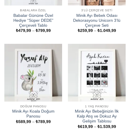
BABALARA ÖZEL
3'LÜ ÇERÇEVE SETI
Babalar Gününe Özel
Minik Ayı Bebek Odası
Hediye “Süper DEDE”
Dekorasyonu Unicorn 3’lü
Çerçeveli Tablo
Çerçeve Seti
Fiyat
Fiyat
₺
479,99
–
₺
799,99
₺
259,99
–
₺
1.049,99
aralığı:
aralığı:
₺479,99
₺259,9
-
-
₺799,99
₺1.049
DOĞUM PANOSU
1 YAŞ PANOSU
Minik Ayı Koala Doğum
Minik Ayı Bebeğinizin İlk
Panosu
Kalp Atış ve Dokuz Ay
Gelişim Tablosu
Fiyat
₺
589,99
–
₺
789,99
aralığı:
Fiyat
₺
619,99
–
₺
1.539,99
₺589,99