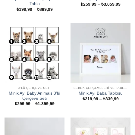
Tablo
Fiyat
₺
259,99
–
₺
3.059,99
aralığı:
Fiyat
₺
199,99
–
₺
889,99
₺259,9
aralığı:
-
₺199,99
₺3.059
-
₺889,99
3'LÜ ÇERÇEVE SETI
BEBEK ÇERÇEVELERI VE TABLOLAR
Minik Ayı Baby Animals 3’lü
Minik Ayı Baba Tablosu
Çerçeve Seti
Fiyat
₺
219,99
–
₺
339,99
aralığı:
Fiyat
₺
299,99
–
₺
1.399,99
₺219,99
aralığı:
-
₺299,99
₺339,99
-
₺1.399,99