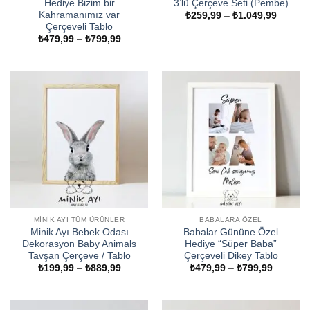
Hediye Bizim bir
3’lü Çerçeve Seti (Pembe)
Kahramanımız var
Fiyat
₺
259,99
–
₺
1.049,99
aralığı:
Çerçeveli Tablo
₺259,9
Fiyat
₺
479,99
–
₺
799,99
-
aralığı:
₺1.049
₺479,99
-
₺799,99
MINIK AYI TÜM ÜRÜNLER
BABALARA ÖZEL
Minik Ayı Bebek Odası
Babalar Gününe Özel
Dekorasyon Baby Animals
Hediye “Süper Baba”
Tavşan Çerçeve / Tablo
Çerçeveli Dikey Tablo
Fiyat
Fiyat
₺
199,99
–
₺
889,99
₺
479,99
–
₺
799,99
aralığı:
aralığı:
₺199,99
₺479,99
-
-
₺889,99
₺799,99