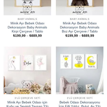
BABY ANIMALS
BABY ANIMALS
Minik Ayı Bebek Odası
Minik Ayı Bebek Odası
Dekorasyon Baby Animals
Dekorasyon Baby Animals
Kirpi Çerçeve / Tablo
Boz Ayı Çerçeve / Tablo
Fiyat
Fiyat
₺
199,99
–
₺
889,99
₺
199,99
–
₺
889,99
aralığı:
aralığı:
₺199,99
₺199,99
-
-
₺889,99
₺889,99
3'LÜ ÇERÇEVE SETI
3'LÜ ÇERÇEVE SETI
Minik Ayı Bebek Odası için
Bebek Odası Dekorasyonu
Kuğu ve Sevimli Tavşan 3’lü
İçin Filli Yıldız, Bulut, Ay 3’lü