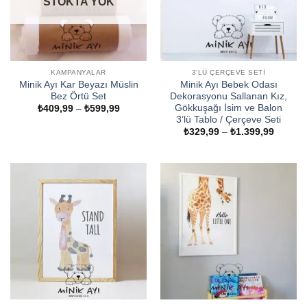
STOKTA YOK
KAMPANYALAR
3'LÜ ÇERÇEVE SETI
Minik Ayı Kar Beyazı Müslin
Minik Ayı Bebek Odası
Bez Örtü Set
Dekorasyonu Sallanan Kız,
Gökkuşağı İsim ve Balon
Fiyat
₺
409,99
–
₺
599,99
aralığı:
3’lü Tablo / Çerçeve Seti
₺409,99
Fiyat
₺
329,99
–
₺
1.399,99
-
aralığı:
₺599,99
₺329,9
-
₺1.399