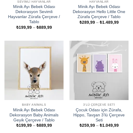
SEVIMLI HAYVANLAR
HAYVANLAR
Minik Ayı Bebek Odası
Minik Ayı Bebek Odası
Dekorasyon Sevimli
Dekorasyon Hello Little One
Hayvanlar Zürafa Çerçeve /
Zürafa Çerçeve / Tablo
Tablo
Fiyat
₺
289,99
–
₺
1.489,99
aralığı:
Fiyat
₺
199,99
–
₺
889,99
₺289,9
aralığı:
-
₺199,99
₺1.489
-
₺889,99
BABY ANIMALS
3'LÜ ÇERÇEVE SETI
Minik Ayı Bebek Odası
Çocuk Odası için Zürafa,
Dekorasyon Baby Animals
Hippo, Tavşan 3’lü Çerçeve
Geyik Çerçeve / Tablo
Seti
Fiyat
Fiyat
₺
199,99
–
₺
889,99
₺
259,99
–
₺
1.049,99
aralığı:
aralığı:
₺199,99
₺259,9