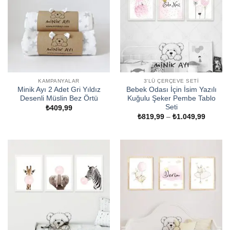
KAMPANYALAR
3'LÜ ÇERÇEVE SETI
Minik Ayı 2 Adet Gri Yıldız
Bebek Odası İçin İsim Yazılı
Desenli Müslin Bez Örtü
Kuğulu Şeker Pembe Tablo
Seti
₺
409,99
Fiyat
₺
819,99
–
₺
1.049,99
aralığı:
₺819,9
-
₺1.049