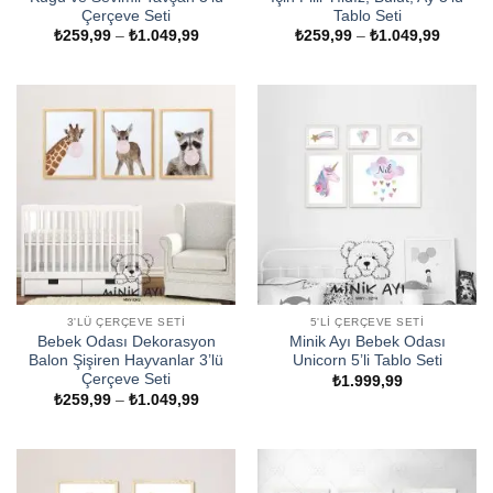
Çerçeve Seti
Tablo Seti
Fiyat
Fiyat
₺
259,99
–
₺
1.049,99
₺
259,99
–
₺
1.049,99
aralığı:
aralığı:
₺259,99
₺259,9
-
-
₺1.049,99
₺1.049
3'LÜ ÇERÇEVE SETI
5'LI ÇERÇEVE SETI
Bebek Odası Dekorasyon
Minik Ayı Bebek Odası
Balon Şişiren Hayvanlar 3’lü
Unicorn 5’li Tablo Seti
Çerçeve Seti
₺
1.999,99
Fiyat
₺
259,99
–
₺
1.049,99
aralığı:
₺259,99
-
₺1.049,99