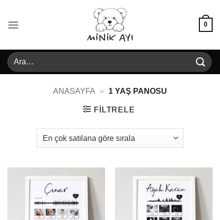
İçeriğe
atla
0
Ara:
ANASAYFA
»
1 YAŞ PANOSU
FILTRELE