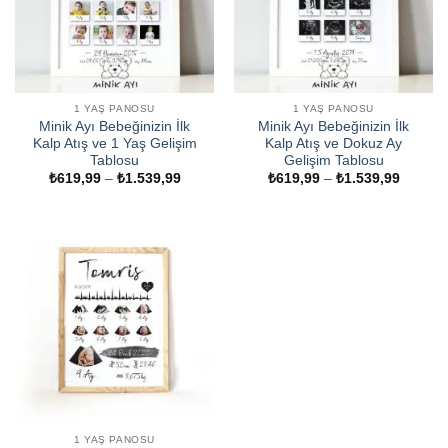
1 YAŞ PANOSU
1 YAŞ PANOSU
Minik Ayı Bebeğinizin İlk
Minik Ayı Bebeğinizin İlk
Kalp Atış ve 1 Yaş Gelişim
Kalp Atış ve Dokuz Ay
Tablosu
Gelişim Tablosu
Fiyat
Fiyat
₺
619,99
–
₺
1.539,99
₺
619,99
–
₺
1.539,99
aralığı:
aralığı:
₺619,99
₺619,9
-
-
₺1.539,99
₺1.539
1 YAŞ PANOSU