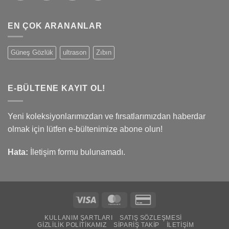
EN ÇOK ARANANLAR
Güneş Gözlük
ultrason
Zıbın
E-BÜLTENE KAYIT OL!
Yeni koleksiyonlarımızdan ve fırsatlarımızdan haberdar
olmak için lütfen e-bültenimize abone olun!
Hata:
İletişim formu bulunamadı.
Visa
MasterCard
Credit
Card
KULLANIM ŞARTLARI
SATIŞ SÖZLEŞMESI
2
GIZLILIK POLITIKAMIZ
SIPARIŞ TAKIP
İLETIŞIM