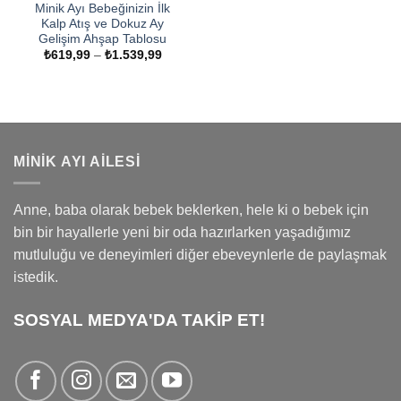
Minik Ayı Bebeğinizin İlk
Kalp Atış ve Dokuz Ay
Gelişim Ahşap Tablosu
Fiyat
₺
619,99
–
₺
1.539,99
aralığı:
₺619,99
-
₺1.539,99
MINIK AYI AILESI
Anne, baba olarak bebek beklerken, hele ki o bebek için
bin bir hayallerle yeni bir oda hazırlarken yaşadığımız
mutluluğu ve deneyimleri diğer ebeveynlerle de paylaşmak
istedik.
SOSYAL MEDYA'DA TAKİP ET!