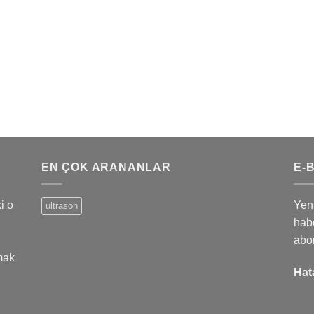
EN ÇOK ARANANLAR
E-
i o
Yeni
ultrason
habe
abo
mak
Hat