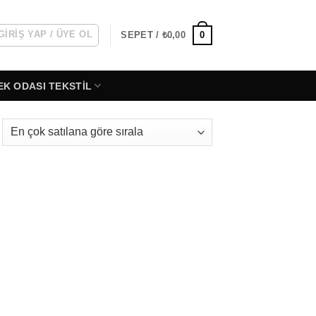
GIRIŞ YAP / ÜYE OL
0
SEPET /
₺
0,00
EK ODASI TEKSTIL