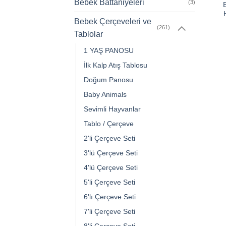
Bebek Battaniyeleri
(3)
Bebek Çerçeveleri ve
(261)
Tablolar
1 YAŞ PANOSU
İlk Kalp Atış Tablosu
Doğum Panosu
Baby Animals
Sevimli Hayvanlar
Tablo / Çerçeve
2'li Çerçeve Seti
3'lü Çerçeve Seti
4'lü Çerçeve Seti
5'li Çerçeve Seti
6'lı Çerçeve Seti
7'li Çerçeve Seti
8'li Çerçeve Seti