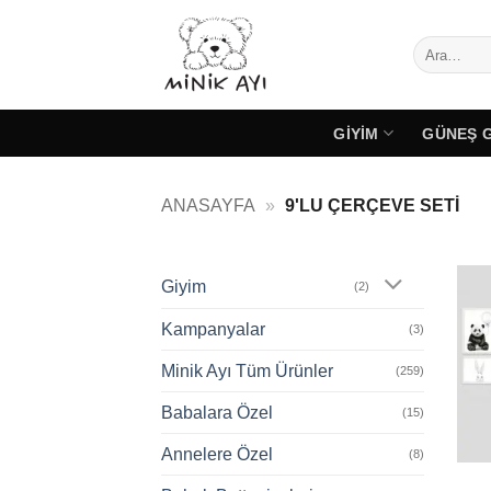
İçeriğe
atla
Ara:
GIYIM
GÜNEŞ 
ANASAYFA
»
9'LU ÇERÇEVE SETI
Giyim
(2)
Kampanyalar
(3)
Minik Ayı Tüm Ürünler
(259)
Babalara Özel
(15)
Annelere Özel
(8)