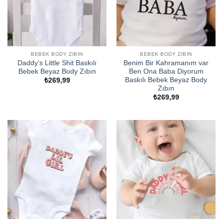
BEBEK BODY ZIBIN
BEBEK BODY ZIBIN
Daddy’s Little Shit Baskılı
Benim Bir Kahramanım var
Bebek Beyaz Body Zıbın
Ben Ona Baba Diyorum
Baskılı Bebek Beyaz Body
₺
269,99
Zıbın
₺
269,99