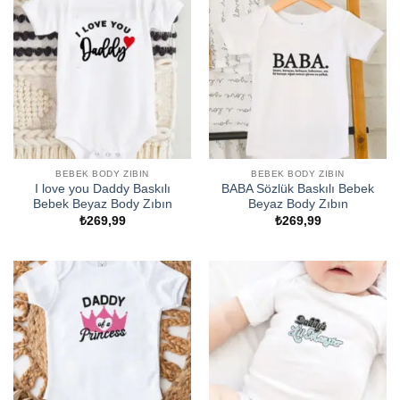
BEBEK BODY ZIBIN
BEBEK BODY ZIBIN
I love you Daddy Baskılı
BABA Sözlük Baskılı Bebek
Bebek Beyaz Body Zıbın
Beyaz Body Zıbın
₺
269,99
₺
269,99