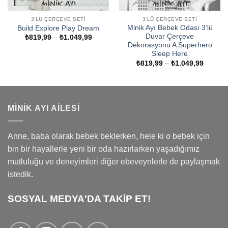
3'LÜ ÇERÇEVE SETI
3'LÜ ÇERÇEVE SETI
Minik Ayı Bebek Odası 3’lü
Build Explore Play Dream
Duvar Çerçeve
Fiyat
₺
819,99
–
₺
1.049,99
aralığı:
Dekorasyonu A Superhero
₺819,99
Sleep Here
-
Fiyat
₺
819,99
–
₺
1.049,99
₺1.049,99
aralığı:
₺819,9
-
₺1.049
MINIK AYI AILESI
Anne, baba olarak bebek beklerken, hele ki o bebek için
bin bir hayallerle yeni bir oda hazırlarken yaşadığımız
mutluluğu ve deneyimleri diğer ebeveynlerle de paylaşmak
istedik.
SOSYAL MEDYA'DA TAKİP ET!