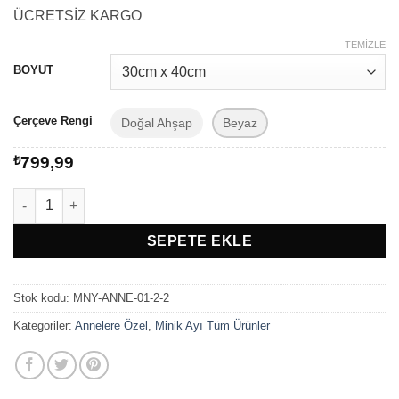
aralığı:
ÜCRETSİZ KARGO
₺479,99
-
TEMIZLE
₺799,99
BOYUT
Çerçeve Rengi
Doğal Ahşap
Beyaz
₺
799,99
Annelere Özel Hediye "Anneanne" Çerçeve adet
SEPETE EKLE
Stok kodu:
MNY-ANNE-01-2-2
Kategoriler:
Annelere Özel
,
Minik Ayı Tüm Ürünler