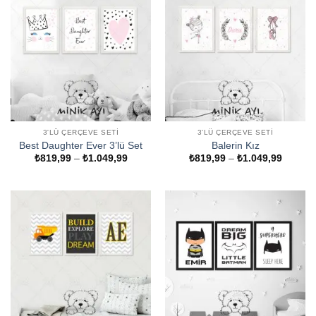
3'LÜ ÇERÇEVE SETI
3'LÜ ÇERÇEVE SETI
Best Daughter Ever 3’lü Set
Balerin Kız
Fiyat
Fiyat
₺
819,99
–
₺
1.049,99
₺
819,99
–
₺
1.049,99
aralığı:
aralığı:
₺819,99
₺819,9
-
-
₺1.049,99
₺1.049