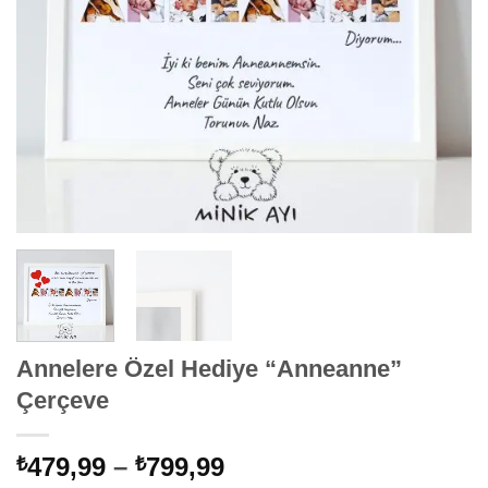
Annelere Özel Hediye “Anneanne”
Çerçeve
Fiyat
479,99
–
799,99
₺
₺