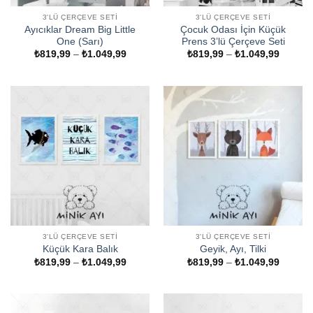
3'LÜ ÇERÇEVE SETI
3'LÜ ÇERÇEVE SETI
Ayıcıklar Dream Big Little
Çocuk Odası İçin Küçük
One (Sarı)
Prens 3’lü Çerçeve Seti
Fiyat
Fiyat
₺
819,99
–
₺
1.049,99
₺
819,99
–
₺
1.049,99
aralığı:
aralığı:
₺819,99
₺819,9
-
-
₺1.049,99
₺1.049
3'LÜ ÇERÇEVE SETI
3'LÜ ÇERÇEVE SETI
Küçük Kara Balık
Geyik, Ayı, Tilki
Fiyat
Fiyat
₺
819,99
–
₺
1.049,99
₺
819,99
–
₺
1.049,99
aralığı:
aralığı:
₺819,99
₺819,9
-
-
₺1.049,99
₺1.049