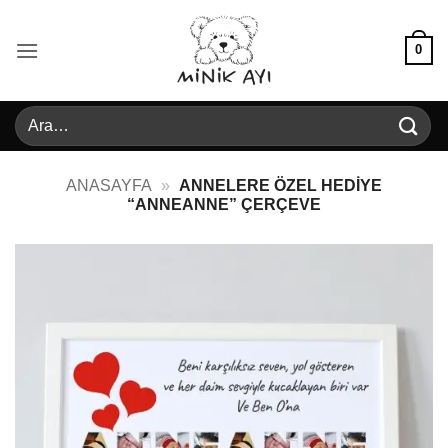
İçeriğe
atla
0
Ara:
ANASAYFA
»
ANNELERE ÖZEL HEDIYE
“ANNEANNE” ÇERÇEVE