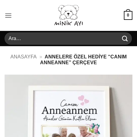
İçeriğe
atla
0
Ara:
ANASAYFA
»
ANNELERE ÖZEL HEDIYE “CANIM
ANNEANNE” ÇERÇEVE