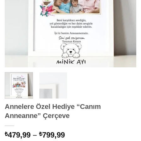
Annelere Özel Hediye “Canım
Anneanne” Çerçeve
Fiyat
479,99
–
799,99
₺
₺