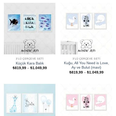
-
₺2.299
3'LÜ ÇERÇEVE SETI
3'LÜ ÇERÇEVE SETI
Kuğu, All You Need is Love,
Küçük Kara Balık
Ay ve Bulut (mavi)
Fiyat
₺
819,99
–
₺
1.049,99
aralığı:
Fiyat
₺
819,99
–
₺
1.049,99
₺819,99
aralığı:
-
₺819,9
₺1.049,99
-
₺1.049