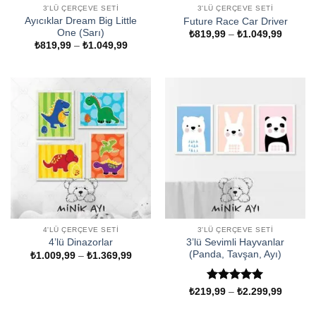
3'LÜ ÇERÇEVE SETI
3'LÜ ÇERÇEVE SETI
Ayıcıklar Dream Big Little
Future Race Car Driver
One (Sarı)
Fiyat
₺
819,99
–
₺
1.049,99
aralığı:
Fiyat
₺
819,99
–
₺
1.049,99
₺819,9
aralığı:
-
₺819,99
₺1.049
-
₺1.049,99
4'LÜ ÇERÇEVE SETI
3'LÜ ÇERÇEVE SETI
3’lü Sevimli Hayvanlar
4’lü Dinazorlar
(Panda, Tavşan, Ayı)
Fiyat
₺
1.009,99
–
₺
1.369,99
aralığı:
₺1.009,99
-
5 üzerinden
Fiyat
₺1.369,99
₺
219,99
–
₺
2.299,99
aralığı:
5
oy aldı
₺219,9