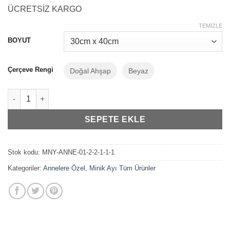
aralığı:
ÜCRETSİZ KARGO
₺479,99
-
TEMIZLE
₺799,99
BOYUT
Çerçeve Rengi
Doğal Ahşap
Beyaz
Annelere Özel Hediye "Canım Anneanne" Çerçeve adet
SEPETE EKLE
Stok kodu:
MNY-ANNE-01-2-2-1-1-1
Kategoriler:
Annelere Özel
,
Minik Ayı Tüm Ürünler