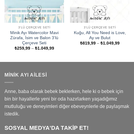
3'LÜ ÇERÇEVE SETI
3'LÜ ÇERÇEVE SETI
Minik Ayı Watercolor Mavi
Kuğu, All You Need is Love,
Zürafa, İsim ve Balon 3’lü
Ay ve Bulut
Çerçeve Seti
Fiyat
₺
819,99
–
₺
1.049,99
aralığı:
Fiyat
₺
259,99
–
₺
1.049,99
₺819,9
aralığı:
-
₺259,99
₺1.049
-
₺1.049,99
MINIK AYI AILESI
Anne, baba olarak bebek beklerken, hele ki o bebek için
bin bir hayallerle yeni bir oda hazırlarken yaşadığımız
mutluluğu ve deneyimleri diğer ebeveynlerle de paylaşmak
istedik.
SOSYAL MEDYA'DA TAKİP ET!