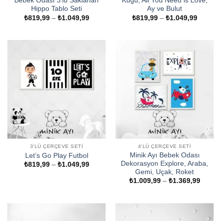
Bebek Odası 3’lü Saklanan
Kuğu, All You Need is Love,
Hippo Tablo Seti
Ay ve Bulut
Fiyat
Fiyat
₺
819,99
–
₺
1.049,99
₺
819,99
–
₺
1.049,99
aralığı:
aralığı:
₺819,99
₺819,9
-
-
₺1.049,99
₺1.049
3'LÜ ÇERÇEVE SETI
4'LÜ ÇERÇEVE SETI
Minik Ayı Bebek Odası
Let’s Go Play Futbol
Dekorasyon Explore, Araba,
Fiyat
₺
819,99
–
₺
1.049,99
aralığı:
Gemi, Uçak, Roket
₺819,99
Fiyat
₺
1.009,99
–
₺
1.369,99
-
aralığı
₺1.049,99
₺1.009
-
₺1.369