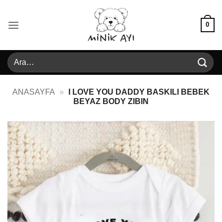
İçeriğe
atla
0
Ara:
ANASAYFA
»
I LOVE YOU DADDY BASKILI BEBEK
BEYAZ BODY ZIBIN