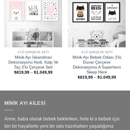
3'LÜ ÇERÇEVE SETI
3'LÜ ÇERÇEVE SETI
Minik Ayı İskandinav
Minik Ayı Bebek Odası 3’lü
Dekorasyonu Kedi, Kalp Ve
Duvar Çerçeve
Taç 3’lü Çerçeve Seti
Dekorasyonu A Superhero
Sleep Here
Fiyat
₺
819,99
–
₺
1.049,99
aralığı:
Fiyat
₺
819,99
–
₺
1.049,99
₺819,99
aralığı:
-
₺819,9
₺1.049,99
-
₺1.049
MINIK AYI AILESI
Anne, baba olarak bebek beklerken, hele ki o bebek için
bin bir hayallerle yeni bir oda hazırlarken yaşadığımız