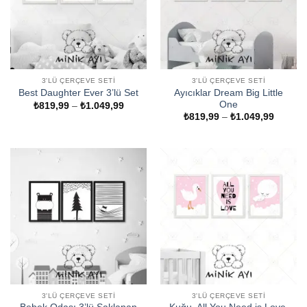
3'LÜ ÇERÇEVE SETI
3'LÜ ÇERÇEVE SETI
Ayıcıklar Dream Big Little
Best Daughter Ever 3’lü Set
One
Fiyat
₺
819,99
–
₺
1.049,99
aralığı:
Fiyat
₺
819,99
–
₺
1.049,99
₺819,99
aralığı:
-
₺819,9
₺1.049,99
-
₺1.049
3'LÜ ÇERÇEVE SETI
3'LÜ ÇERÇEVE SETI