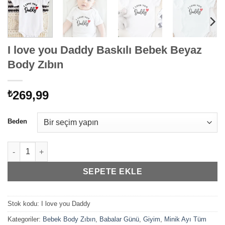
I love you Daddy Baskılı Bebek Beyaz
Body Zıbın
269,99
₺
Beden
I love you Daddy Baskılı Bebek Beyaz Body Zıbın adet
SEPETE EKLE
Stok kodu:
I love you Daddy
Kategoriler:
Bebek Body Zıbın
,
Babalar Günü
,
Giyim
,
Minik Ayı Tüm