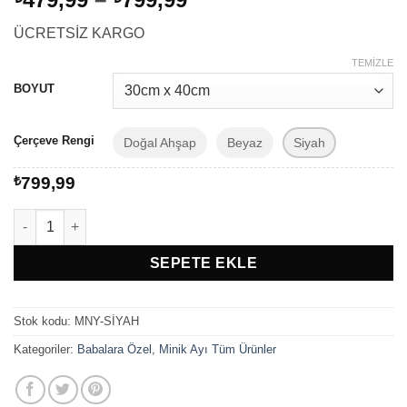
aralığı:
ÜCRETSİZ KARGO
₺479,99
-
TEMIZLE
₺799,99
BOYUT
Çerçeve Rengi
Doğal Ahşap
Beyaz
Siyah
₺
799,99
Babalar Gününde Özel Fotoğraflı 8 Fotoğraflı Çerçeveli Tablo D
SEPETE EKLE
Stok kodu:
MNY-SİYAH
Kategoriler:
Babalara Özel
,
Minik Ayı Tüm Ürünler