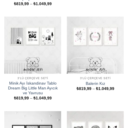
₺819,9
Fiyat
₺
819,99
–
₺
1.049,99
-
aralığı:
₺1.049
₺819,99
-
₺1.049,99
3'LÜ ÇERÇEVE SETI
3'LÜ ÇERÇEVE SETI
Minik Ayı İskandinav Tablo
Balerin Kız
Dream Big Little Man Ayıcık
Fiyat
₺
819,99
–
₺
1.049,99
aralığı:
ve Yavrusu
₺819,9
Fiyat
₺
819,99
–
₺
1.049,99
-
aralığı:
₺1.049
₺819,99
-
₺1.049,99