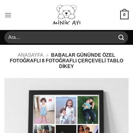
İçeriğe
atla
0
Ara:
ANASAYFA
»
BABALAR GÜNÜNDE ÖZEL
FOTOĞRAFLI 8 FOTOĞRAFLI ÇERÇEVELI TABLO
DIKEY