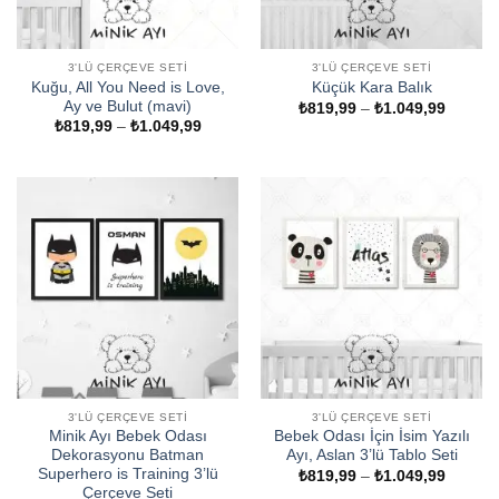
3'LÜ ÇERÇEVE SETI
3'LÜ ÇERÇEVE SETI
Kuğu, All You Need is Love,
Küçük Kara Balık
Ay ve Bulut (mavi)
Fiyat
₺
819,99
–
₺
1.049,99
aralığı:
Fiyat
₺
819,99
–
₺
1.049,99
₺819,9
aralığı:
-
₺819,99
₺1.049
-
₺1.049,99
3'LÜ ÇERÇEVE SETI
3'LÜ ÇERÇEVE SETI
Minik Ayı Bebek Odası
Bebek Odası İçin İsim Yazılı
Dekorasyonu Batman
Ayı, Aslan 3’lü Tablo Seti
Superhero is Training 3’lü
Fiyat
₺
819,99
–
₺
1.049,99
aralığı:
Çerçeve Seti