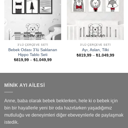
3'LÜ ÇERÇEVE SETI
3'LÜ ÇERÇEVE SETI
Bebek Odası 3’lü Saklanan
Ayı, Aslan, Tilki
Hippo Tablo Seti
Fiyat
₺
819,99
–
₺
1.049,99
aralığı:
Fiyat
₺
819,99
–
₺
1.049,99
₺819,9
aralığı:
-
₺819,99
₺1.049
-
₺1.049,99
MINIK AYI AILESI
Anne, baba olarak bebek beklerken, hele ki o bebek için
bin bir hayallerle yeni bir oda hazırlarken yaşadığımız
mutluluğu ve deneyimleri diğer ebeveynlerle de paylaşmak
istedik.