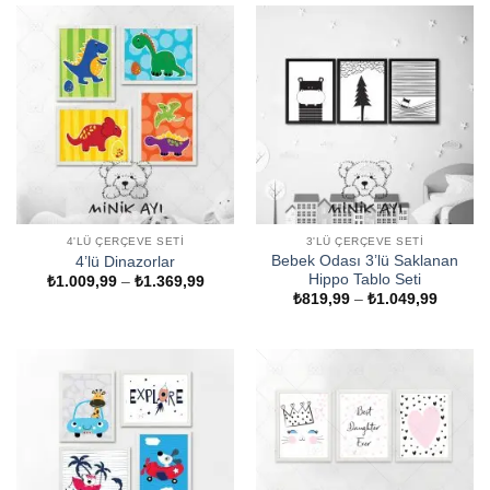
₺1.049,99
₺1.049
4'LÜ ÇERÇEVE SETI
3'LÜ ÇERÇEVE SETI
Bebek Odası 3’lü Saklanan
4’lü Dinazorlar
Hippo Tablo Seti
Fiyat
₺
1.009,99
–
₺
1.369,99
aralığı:
Fiyat
₺
819,99
–
₺
1.049,99
₺1.009,99
aralığı:
-
₺819,9
₺1.369,99
-
₺1.049