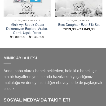
4'LÜ ÇERÇEVE SETI
3'LÜ ÇERÇEVE SETI
Minik Ayı Bebek Odası
Best Daughter Ever 3’lü Set
Dekorasyon Explore, Araba,
Fiyat
₺
819,99
–
₺
1.049,99
aralığı:
Gemi, Uçak, Roket
₺819,9
Fiyat
₺
1.009,99
–
₺
1.369,99
-
aralığı:
₺1.049
₺1.009,99
-
₺1.369,99
MINIK AYI AILESI
Anne, baba olarak bebek beklerken, hele ki o bebek için
bin bir hayallerle yeni bir oda hazırlarken yaşadığımız
mutluluğu ve deneyimleri diğer ebeveynlerle de paylaşmak
istedik.
SOSYAL MEDYA'DA TAKİP ET!