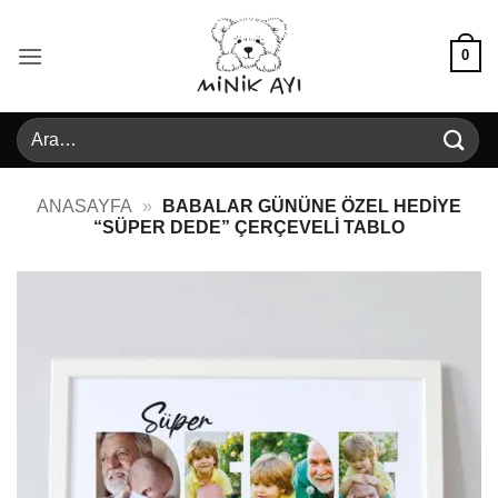
İçeriğe
atla
0
Ara:
ANASAYFA
»
BABALAR GÜNÜNE ÖZEL HEDIYE
“SÜPER DEDE” ÇERÇEVELI TABLO