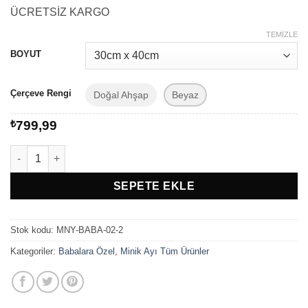
aralığı:
ÜCRETSİZ KARGO
₺479,99
-
TEMIZLE
₺799,99
BOYUT
Çerçeve Rengi
Doğal Ahşap
Beyaz
₺
799,99
Babalar Gününe Özel Hediye "Süper DEDE" Çerçeveli Tablo ade
SEPETE EKLE
Stok kodu:
MNY-BABA-02-2
Kategoriler:
Babalara Özel
,
Minik Ayı Tüm Ürünler