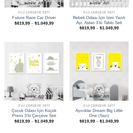
3'LÜ ÇERÇEVE SETI
3'LÜ ÇERÇEVE SETI
Bebek Odası İçin İsim Yazılı
Future Race Car Driver
Ayı, Aslan 3’lü Tablo Seti
Fiyat
₺
819,99
–
₺
1.049,99
aralığı:
Fiyat
₺
819,99
–
₺
1.049,99
₺819,99
aralığı:
-
₺819,9
₺1.049,99
-
₺1.049
3'LÜ ÇERÇEVE SETI
3'LÜ ÇERÇEVE SETI
Çocuk Odası İçin Küçük
Ayıcıklar Dream Big Little
Prens 3’lü Çerçeve Seti
One (Sarı)
Fiyat
Fiyat
₺
819,99
–
₺
1.049,99
₺
819,99
–
₺
1.049,99
aralığı:
aralığı:
₺819,99
₺819,9
-
-