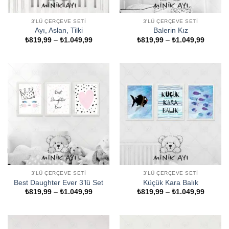
3'LÜ ÇERÇEVE SETI
3'LÜ ÇERÇEVE SETI
Ayı, Aslan, Tilki
Balerin Kız
Fiyat
Fiyat
₺
819,99
–
₺
1.049,99
₺
819,99
–
₺
1.049,99
aralığı:
aralığı:
₺819,99
₺819,9
-
-
₺1.049,99
₺1.049
3'LÜ ÇERÇEVE SETI
3'LÜ ÇERÇEVE SETI
Best Daughter Ever 3’lü Set
Küçük Kara Balık
Fiyat
Fiyat
₺
819,99
–
₺
1.049,99
₺
819,99
–
₺
1.049,99
aralığı:
aralığı:
₺819,99
₺819,9
-
-
₺1.049,99
₺1.049