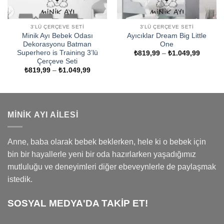
3'LÜ ÇERÇEVE SETI
3'LÜ ÇERÇEVE SETI
Minik Ayı Bebek Odası
Ayıcıklar Dream Big Little
Dekorasyonu Batman
One
Superhero is Training 3’lü
Fiyat
₺
819,99
–
₺
1.049,99
aralığı:
Çerçeve Seti
₺819,9
Fiyat
₺
819,99
–
₺
1.049,99
-
aralığı:
₺1.049
₺819,99
-
₺1.049,99
MINIK AYI AILESI
Anne, baba olarak bebek beklerken, hele ki o bebek için
bin bir hayallerle yeni bir oda hazırlarken yaşadığımız
mutluluğu ve deneyimleri diğer ebeveynlerle de paylaşmak
istedik.
SOSYAL MEDYA'DA TAKİP ET!