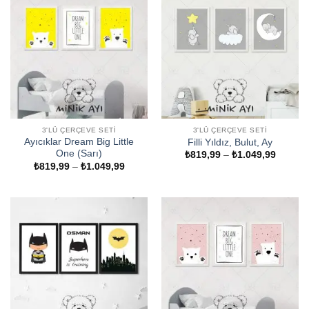
3'LÜ ÇERÇEVE SETI
3'LÜ ÇERÇEVE SETI
Ayıcıklar Dream Big Little
Filli Yıldız, Bulut, Ay
One (Sarı)
Fiyat
₺
819,99
–
₺
1.049,99
aralığı:
Fiyat
₺
819,99
–
₺
1.049,99
₺819,9
aralığı:
-
₺819,99
₺1.049
-
₺1.049,99