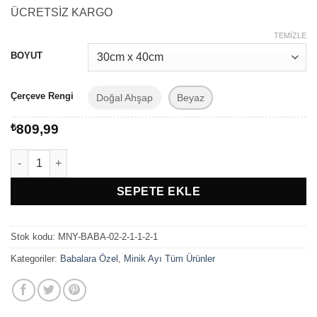
aralığı:
ÜCRETSİZ KARGO
₺489,99
-
TEMIZLE
₺809,99
BOYUT
Çerçeve Rengi
Doğal Ahşap
Beyaz
₺
809,99
Babalar Gününe Özel Hediye Ultrasonlu Kalp Atışlı Çerçeveli Ta
SEPETE EKLE
Stok kodu:
MNY-BABA-02-2-1-1-2-1
Kategoriler:
Babalara Özel
,
Minik Ayı Tüm Ürünler