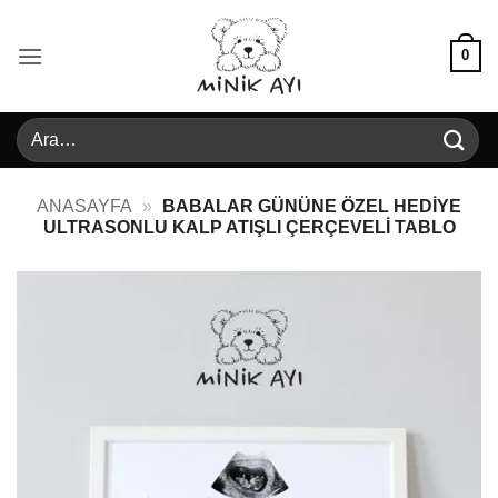
İçeriğe
atla
0
Ara:
ANASAYFA
»
BABALAR GÜNÜNE ÖZEL HEDIYE
ULTRASONLU KALP ATIŞLI ÇERÇEVELI TABLO