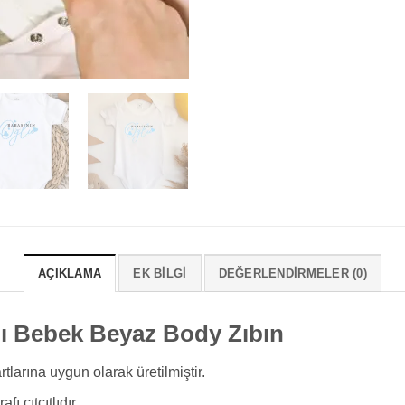
AÇIKLAMA
EK BILGI
DEĞERLENDIRMELER (0)
lı Bebek Beyaz Body Zıbın
arına uygun olarak üretilmiştir.
fı çıtçıtlıdır.