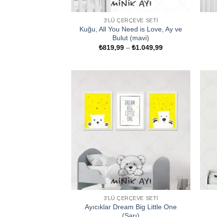
3'LÜ ÇERÇEVE SETI
Kuğu, All You Need is Love, Ay ve
Bulut (mavi)
Fiyat
₺
819,99
–
₺
1.049,99
aralığı:
₺819,99
-
₺1.049,99
3'LÜ ÇERÇEVE SETI
Ayıcıklar Dream Big Little One
(Sarı)