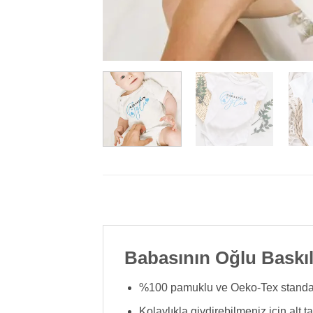
Babasının Oğlu Baskı
%100 pamuklu ve Oeko-Tex standartl
Kolaylıkla giydirebilmeniz için alt tara