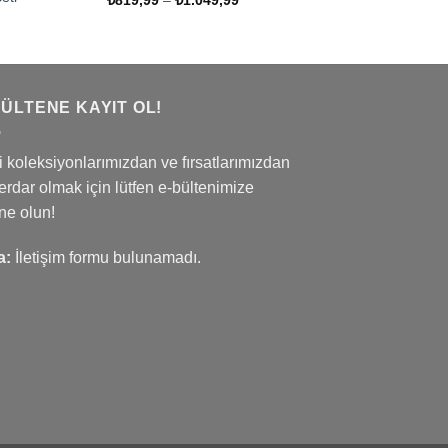
aralığı:
t
₺819,99
ğı:
-
9,99
₺1.049,99
049,99
BÜLTENE KAYIT OL!
 koleksiyonlarımızdan ve fırsatlarımızdan
rdar olmak için lütfen e-bültenimize
ne olun!
a:
İletişim formu bulunamadı.