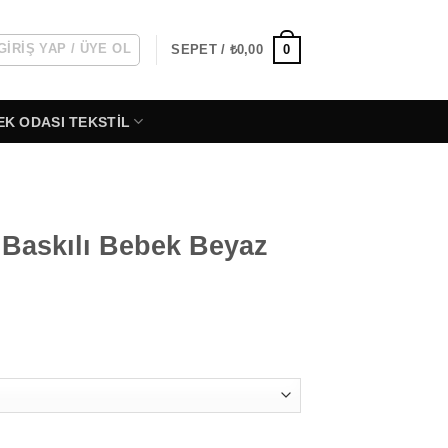
GIRIŞ YAP / ÜYE OL
0
SEPET /
₺
0,00
EK ODASI TEKSTIL
 Baskılı Bebek Beyaz
Beyaz Body Zıbın adet