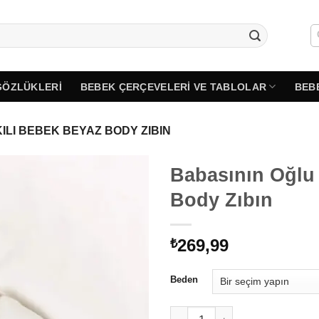
GÖZLÜKLERI
BEBEK ÇERÇEVELERI VE TABLOLAR
BEB
ILI BEBEK BEYAZ BODY ZIBIN
Babasının Oğlu
Body Zıbın
269,99
₺
Beden
Babasının Oğlu Baskılı Bebek 