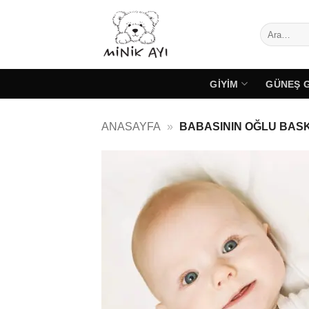
İçeriğe
atla
Ara:
GIYIM
GÜNEŞ 
ANASAYFA
»
BABASININ OĞLU BASK