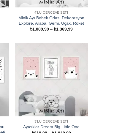
4'LÜ ÇERÇEVE SETI
Minik Ayı Bebek Odası Dekorasyon
Explore, Araba, Gemi, Uçak, Roket
t
ğı:
Fiyat
₺
1.009,99
–
₺
1.369,99
9,99
aralığı:
₺1.009,99
049,99
-
₺1.369,99
3'LÜ ÇERÇEVE SETI
onu
Ayıcıklar Dream Big Little One
eti
Fiyat
₺
819,99
–
₺
1.049,99