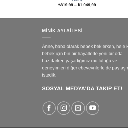
Fiyat
₺
819,99
–
₺
1.049,99
aralığı:
₺819,99
-
₺1.049,99
MINIK AYI AILESI
Anne, baba olarak bebek beklerken, hele k
bebek için bin bir hayallerle yeni bir oda
hazırlarken yaşadığımız mutluluğu ve
deneyimleri diğer ebeveynlerle de paylaş
istedik.
SOSYAL MEDYA'DA TAKİP ET!