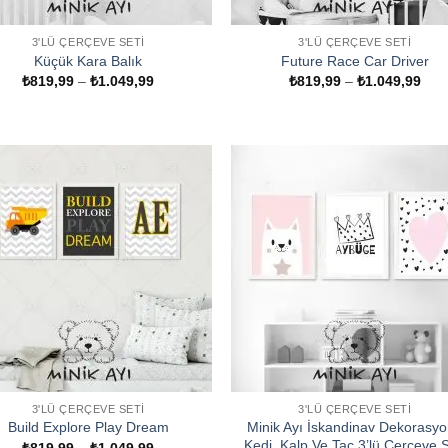
3'LÜ ÇERÇEVE SETI
3'LÜ ÇERÇEVE SETI
Küçük Kara Balık
Future Race Car Driver
Fiyat
Fiya
₺
819,99
–
₺
1.049,99
₺
819,99
–
₺
1.049,99
aralığı:
aralı
₺819,99
₺81
-
-
₺1.049,99
₺1.
3'LÜ ÇERÇEVE SETI
3'LÜ ÇERÇEVE SETI
Minik Ayı İskandinav Dekorasy
Build Explore Play Dream
Kedi, Kalp Ve Taç 3’lü Çerçeve S
Fiyat
₺
819,99
–
₺
1.049,99