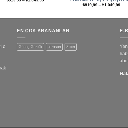
aralığı:
Fiya
₺
819,99
–
₺
1.049,99
₺819,99
aralı
-
₺81
₺1.049,99
-
₺1.
EN ÇOK ARANANLAR
E-
i o
Yeni
Güneş Gözlük
ultrason
Zıbın
habe
abo
mak
Hat