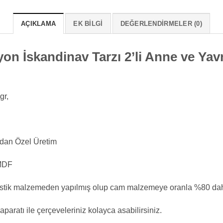
AÇIKLAMA
EK BILGI
DEĞERLENDIRMELER (0)
n İskandinav Tarzı 2’li Anne ve Yavr
gr,
an Özel Üretim
MDF
astik malzemeden yapılmış olup cam malzemeye oranla %80 daha 
aparatı ile çerçeveleriniz kolayca asabilirsiniz.