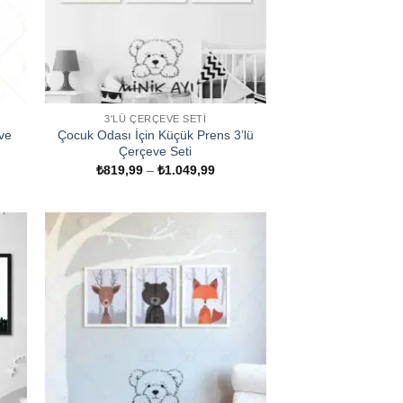
3'LÜ ÇERÇEVE SETI
ve
Çocuk Odası İçin Küçük Prens 3’lü
Çerçeve Seti
t
Fiyat
₺
819,99
–
₺
1.049,99
ğı:
aralığı:
9,99
₺819,99
-
049,99
₺1.049,99