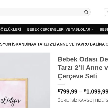
GÖZLÜKLERI
BEBEK ÇERÇEVELERI VE TABLOLAR
BEB
YON İSKANDINAV TARZI 2’LI ANNE VE YAVRU BALINA 
Bebek Odası De
Tarzı 2’li Anne 
Çerçeve Seti
799,99
–
1.099,9
₺
₺
ÜCRETSİZ KARGO | HIZLI