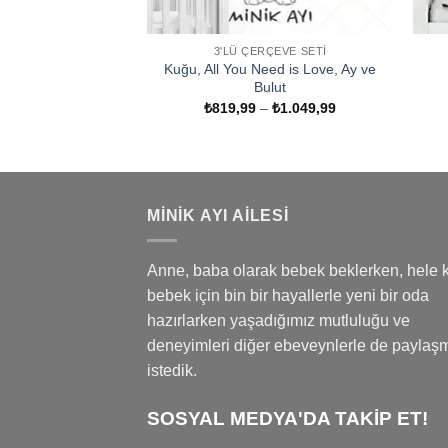
3'LÜ ÇERÇEVE SETI
Kuğu, All You Need is Love, Ay ve
Bulut
Fiyat
₺
819,99
–
₺
1.049,99
aralığı:
₺819,99
-
₺1.049,99
MINIK AYI AILESI
Anne, baba olarak bebek beklerken, hele k
bebek için bin bir hayallerle yeni bir oda
hazırlarken yaşadığımız mutluluğu ve
deneyimleri diğer ebeveynlerle de paylaş
istedik.
SOSYAL MEDYA'DA TAKİP ET!