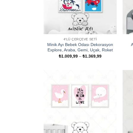
4'LÜ ÇERÇEVE SETI
Minik Ayı Bebek Odası Dekorasyon
A
Explore, Araba, Gemi, Uçak, Roket
Fiyat
₺
1.009,99
–
₺
1.369,99
aralığı:
₺1.009,99
-
₺1.369,99