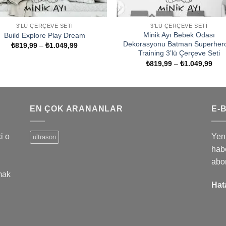
3'LÜ ÇERÇEVE SETI
3'LÜ ÇERÇEVE SETI
Minik Ayı Bebek Odası
Build Explore Play Dream
Dekorasyonu Batman Superhero
Fiyat
₺
819,99
–
₺
1.049,99
aralığı:
Training 3’lü Çerçeve Seti
₺819,99
Fiya
₺
819,99
–
₺
1.049,99
-
aralı
₺1.049,99
₺81
-
₺1.
EN ÇOK ARANANLAR
E-
i o
Yeni
ultrason
habe
abo
mak
Hat