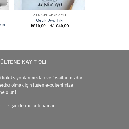
3'LÜ ÇERÇEVE SETI
Geyik, Ayı, Tilki
 is
Fiyat
₺
819,99
–
₺
1.049,99
aralığı:
₺819,99
t
-
ğı:
₺1.049,99
9,99
049,99
BÜLTENE KAYIT OL!
 koleksiyonlarımızdan ve fırsatlarımızdan
rdar olmak için lütfen e-bültenimize
ne olun!
a:
İletişim formu bulunamadı.