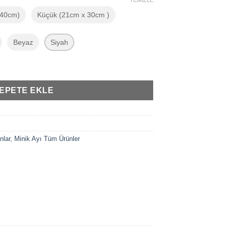
-
TEMIZLE
₺1.099,99
 40cm)
Küçük (21cm x 30cm )
Beyaz
Siyah
inav Tarzı 2'li Anne ve Yavru Balina Çerçeve Seti adet
EPETE EKLE
nlar
,
Minik Ayı Tüm Ürünler