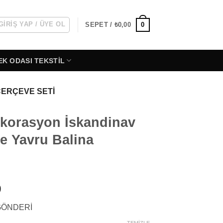
GIRIŞ YAP / ÜYE OL
0
SEPET /
₺
0,00
EK ODASI TEKSTIL
ÇERÇEVE SETI
korasyon İskandinav
ve Yavru Balina
Fiyat
9
aralığı:
 GÖNDERİ
₺799,99