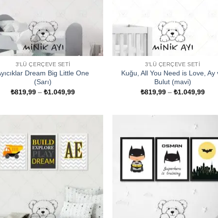
3'LÜ ÇERÇEVE SETI
3'LÜ ÇERÇEVE SETI
yıcıklar Dream Big Little One
Kuğu, All You Need is Love, Ay 
(Sarı)
Bulut (mavi)
Fiyat
Fiya
₺
819,99
–
₺
1.049,99
₺
819,99
–
₺
1.049,99
aralığı:
aralı
₺819,99
₺81
-
-
₺1.049,99
₺1.