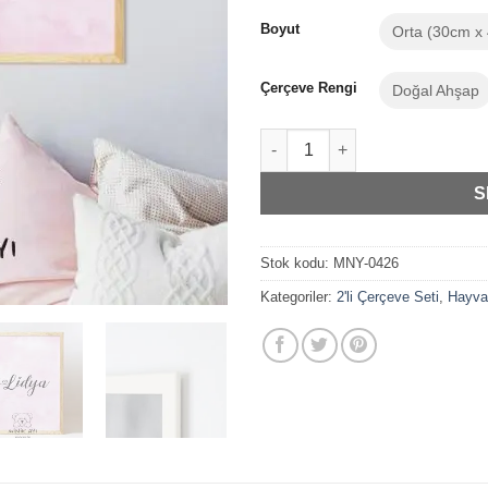
Boyut
Orta (30cm x
Çerçeve Rengi
Doğal Ahşap
Bebek Odası Dekorasyon İskand
S
Stok kodu:
MNY-0426
Kategoriler:
2'li Çerçeve Seti
,
Hayva