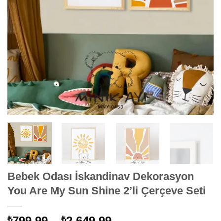
Bebek Odası İskandinav Dekorasyon
You Are My Sun Shine 2’li Çerçeve Seti
Fiyat
799,99
–
2.649,99
₺
₺