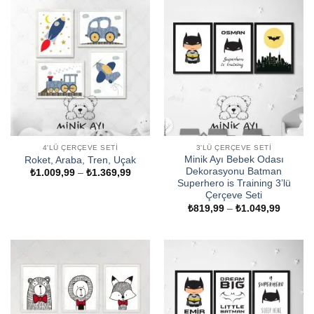
₺1.049,99
₺1.049
4'LÜ ÇERÇEVE SETI
3'LÜ ÇERÇEVE SETI
Minik Ayı Bebek Odası
Roket, Araba, Tren, Uçak
Dekorasyonu Batman
Fiyat
₺
1.009,99
–
₺
1.369,99
aralığı:
Superhero is Training 3’lü
₺1.009,99
Çerçeve Seti
-
Fiyat
₺
819,99
–
₺
1.049,99
₺1.369,99
aralığı:
₺819,9
-
₺1.049