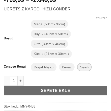
aralığı:
ÜCRETSİZ KARGO | HIZLI GÖNDERİ
₺799,99
-
TEMIZLE
₺2.649,99
Mega (50cmx70cm)
Büyük (40cm x 50cm)
Boyut
Orta (30cm x 40cm)
Küçük (21cm x 30cm )
Çerçeve Rengi
Doğal Ahşap
Beyaz
Siyah
Bebek Odası İskandinav Dekorasyon You Are My Sun Shine 2'li 
SEPETE EKLE
Stok kodu:
MNY-0453