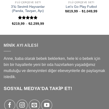
3'LÜ ÇERÇEVE SETI
3'LÜ ÇERÇEVE SETI
3’lü Sevimli Hayvanlar
Let’s Go Play Futbol
(Panda, Tavşan, Ayı)
Fiyat
₺
819,99
–
₺
1.049,99
aralığı:
₺819,9
-
5 üzerinden
Fiyat
₺1.049
₺
219,99
–
₺
2.299,99
aralığı:
5
oy aldı
₺219,99
-
₺2.299,99
MINIK AYI AILESI
Anne, baba olarak bebek beklerken, hele ki o bebek için
bin bir hayallerle yeni bir oda hazırlarken yaşadığımız
mutluluğu ve deneyimleri diğer ebeveynlerle de paylaşmak
istedik.
SOSYAL MEDYA'DA TAKİP ET!