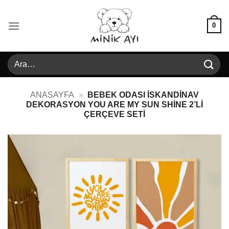
İçeriğe
atla
0
Ara:
ANASAYFA
»
BEBEK ODASI İSKANDINAV
DEKORASYON YOU ARE MY SUN SHINE 2’LI
ÇERÇEVE SETI