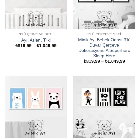
3'LÜ ÇERÇEVE SETI
3'LÜ ÇERÇEVE SETI
Minik Ayı Bebek Odası 3’lü
Ayı, Aslan, Tilki
Duvar Çerçeve
Fiyat
₺
819,99
–
₺
1.049,99
aralığı:
Dekorasyonu A Superhero
₺819,99
Sleep Here
-
Fiyat
₺
819,99
–
₺
1.049,99
₺1.049,99
aralığı:
₺819,9
-
₺1.049