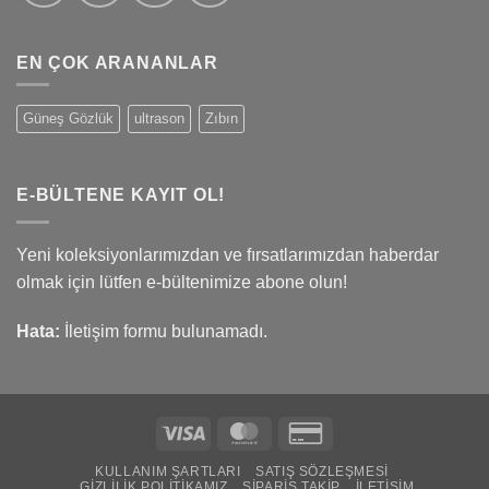
EN ÇOK ARANANLAR
Güneş Gözlük
ultrason
Zıbın
E-BÜLTENE KAYIT OL!
Yeni koleksiyonlarımızdan ve fırsatlarımızdan haberdar
olmak için lütfen e-bültenimize abone olun!
Hata:
İletişim formu bulunamadı.
Visa
MasterCard
Credit
Card
KULLANIM ŞARTLARI
SATIŞ SÖZLEŞMESI
2
GIZLILIK POLITIKAMIZ
SIPARIŞ TAKIP
İLETIŞIM