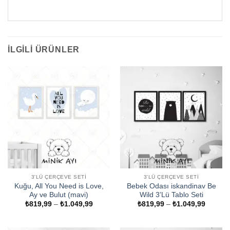
İLGILI ÜRÜNLER
3'LÜ ÇERÇEVE SETI
3'LÜ ÇERÇEVE SETI
Kuğu, All You Need is Love,
Bebek Odası iskandinav Be
Ay ve Bulut (mavi)
Wild 3’Lü Tablo Seti
Fiyat
Fiyat
₺
819,99
–
₺
1.049,99
₺
819,99
–
₺
1.049,99
aralığı:
aralığı:
₺819,99
₺819,9
-
-