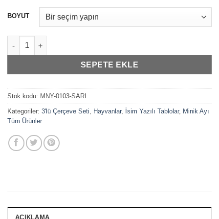
aralığı:
₺819,99
BOYUT
-
₺1.049,99
Bebek Odası İskandinav Tarzı Kızılderili 3'lü Çerçeve Seti adet
SEPETE EKLE
Stok kodu:
MNY-0103-SARI
Kategoriler:
3'lü Çerçeve Seti
,
Hayvanlar
,
İsim Yazılı Tablolar
,
Minik Ayı
Tüm Ürünler
AÇIKLAMA