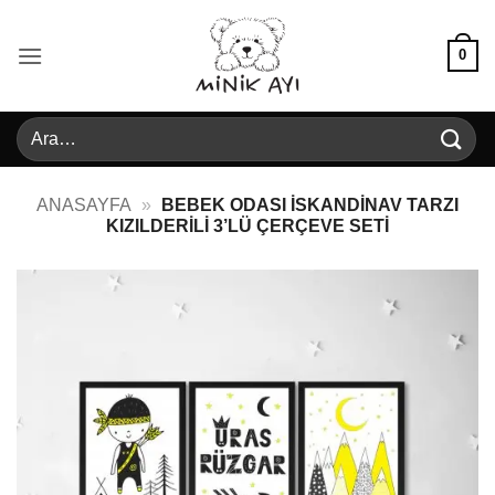
İçeriğe
atla
0
Ara:
ANASAYFA
»
BEBEK ODASI İSKANDINAV TARZI
KIZILDERILI 3’LÜ ÇERÇEVE SETI