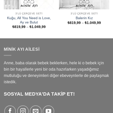
3'LÜ ÇERÇEVE SETI
3'LÜ ÇERÇEVE SETI
Kuğu, All You Need is Love,
Balerin Kız
Ay ve Bulut
Fiyat
₺
819,99
–
₺
1.049,99
aralığı:
Fiyat
₺
819,99
–
₺
1.049,99
₺819,9
aralığı:
-
₺819,99
₺1.049
-
₺1.049,99
MINIK AYI AILESI
Anne, baba olarak bebek beklerken, hele ki o bebek için
bin bir hayallerle yeni bir oda hazırlarken yaşadığımız
mutluluğu ve deneyimleri diğer ebeveynlerle de paylaşmak
istedik.
SOSYAL MEDYA'DA TAKİP ET!