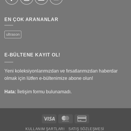
EN ÇOK ARANANLAR
ultrason
E-BÜLTENE KAYIT OL!
Yeni koleksiyonlarımızdan ve fırsatlarımızdan haberdar
olmak için lütfen e-bültenimize abone olun!
Hata:
İletişim formu bulunamadı.
Visa
MasterCard
Credit
Card
KULLANIM ŞARTLARI
SATIŞ SÖZLEŞMESI