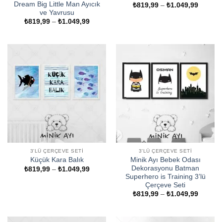
Dream Big Little Man Ayıcık
Fiyat
₺
819,99
–
₺
1.049,99
aralığı:
ve Yavrusu
₺819,9
Fiyat
₺
819,99
–
₺
1.049,99
-
aralığı:
₺1.049
₺819,99
-
₺1.049,99
3'LÜ ÇERÇEVE SETI
3'LÜ ÇERÇEVE SETI
Minik Ayı Bebek Odası
Küçük Kara Balık
Dekorasyonu Batman
Fiyat
₺
819,99
–
₺
1.049,99
aralığı:
Superhero is Training 3’lü
₺819,99
Çerçeve Seti
-
Fiyat
₺
819,99
–
₺
1.049,99
₺1.049,99
aralığı:
₺819,9
-
₺1.049