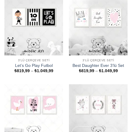
3'LÜ ÇERÇEVE SETI
3'LÜ ÇERÇEVE SETI
Let’s Go Play Futbol
Best Daughter Ever 3’lü Set
Fiyat
Fiyat
₺
819,99
–
₺
1.049,99
₺
819,99
–
₺
1.049,99
aralığı:
aralığı:
₺819,99
₺819,9
-
-
₺1.049,99
₺1.049