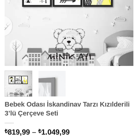
Bebek Odası İskandinav Tarzı Kızılderili
3’lü Çerçeve Seti
Fiyat
819,99
–
1.049,99
₺
₺