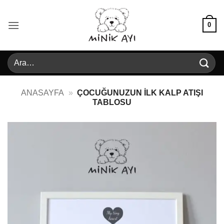
İçeriğe
atla
0
Ara:
ANASAYFA
»
ÇOCUĞUNUZUN İLK KALP ATIŞI
TABLOSU