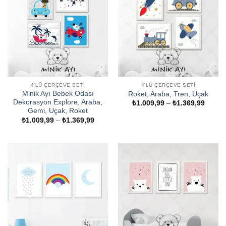
4'LÜ ÇERÇEVE SETI
4'LÜ ÇERÇEVE SETI
Minik Ayı Bebek Odası
Roket, Araba, Tren, Uçak
Dekorasyon Explore, Araba,
Fiyat
₺
1.009,99
–
₺
1.369,99
aralığı
Gemi, Uçak, Roket
₺1.009
Fiyat
₺
1.009,99
–
₺
1.369,99
-
aralığı:
₺1.369
₺1.009,99
-
₺1.369,99