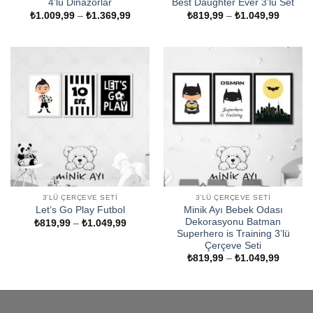
4’lü Dinazorlar
Best Daughter Ever 3’lü Set
Fiyat
Fiyat
₺
1.009,99
–
₺
1.369,99
₺
819,99
–
₺
1.049,99
aralığı:
aralığı:
₺1.009,99
₺819,9
-
-
₺1.369,99
₺1.049
3'LÜ ÇERÇEVE SETI
3'LÜ ÇERÇEVE SETI
Minik Ayı Bebek Odası
Let’s Go Play Futbol
Dekorasyonu Batman
Fiyat
₺
819,99
–
₺
1.049,99
aralığı:
Superhero is Training 3’lü
₺819,99
Çerçeve Seti
-
Fiyat
₺
819,99
–
₺
1.049,99
₺1.049,99
aralığı:
₺819,9
-
₺1.049