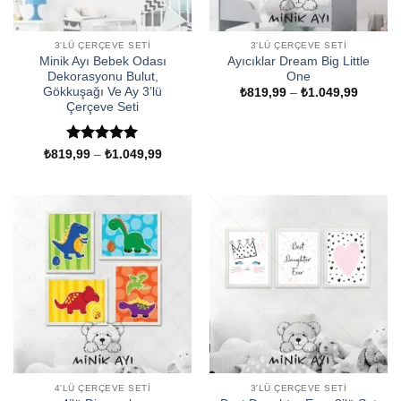
3'LÜ ÇERÇEVE SETI
3'LÜ ÇERÇEVE SETI
Minik Ayı Bebek Odası
Ayıcıklar Dream Big Little
Dekorasyonu Bulut,
One
Gökkuşağı Ve Ay 3’lü
Fiyat
₺
819,99
–
₺
1.049,99
aralığı:
Çerçeve Seti
₺819,9
-
₺1.049
5 üzerinden
Fiyat
₺
819,99
–
₺
1.049,99
aralığı:
5
oy aldı
₺819,99
-
₺1.049,99
4'LÜ ÇERÇEVE SETI
3'LÜ ÇERÇEVE SETI