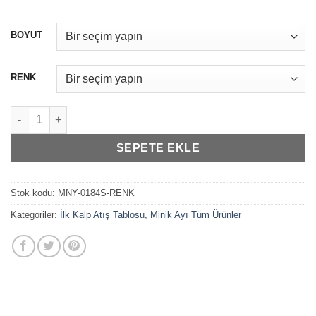
-
₺1.529,99
BOYUT
RENK
Çocuğunuzun İlk Kalp Atışı Tablosu adet
SEPETE EKLE
Stok kodu:
MNY-0184S-RENK
Kategoriler:
İlk Kalp Atış Tablosu
,
Minik Ayı Tüm Ürünler