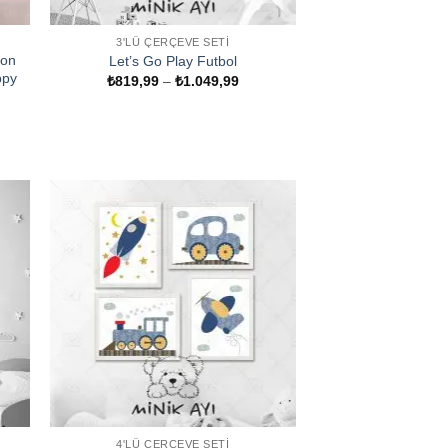
3'LÜ ÇERÇEVE SETI
yon
Let’s Go Play Futbol
ppy
Fiyat
₺
819,99
–
₺
1.049,99
aralığı:
₺819,99
t
-
ğı:
₺1.049,99
9,99
049,99
4'LÜ ÇERÇEVE SETI