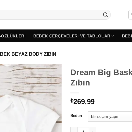
GÖZLÜKLERI
BEBEK ÇERÇEVELERI VE TABLOLAR
BEB
EBEK BEYAZ BODY ZIBIN
Dream Big Bask
Zıbın
269,99
₺
Beden
Dream Big Baskılı Bebek Beyaz