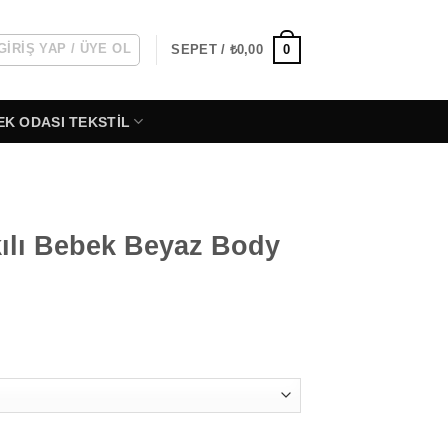
GIRIŞ YAP / ÜYE OL
0
SEPET /
₺
0,00
EK ODASI TEKSTIL
ılı Bebek Beyaz Body
 Body Zıbın adet