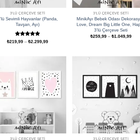
3'LÜ ÇERÇEVE SETI
3'LÜ ÇERÇEVE SETI
’lü Sevimli Hayvanlar (Panda,
MinikAyı Bebek Odası Dekoras
Tavşan, Ayı)
Love, Dream Big Little One, Ha
3’lü Çerçeve Seti
Fiya
₺
259,99
–
₺
1.049,99
aralı
5 üzerinden
Fiyat
₺
219,99
–
₺
2.299,99
₺25
aralığı:
5
oy aldı
-
₺219,99
₺1.
-
₺2.299,99
3'LÜ ÇERÇEVE SETI
3'LÜ ÇERÇEVE SETI