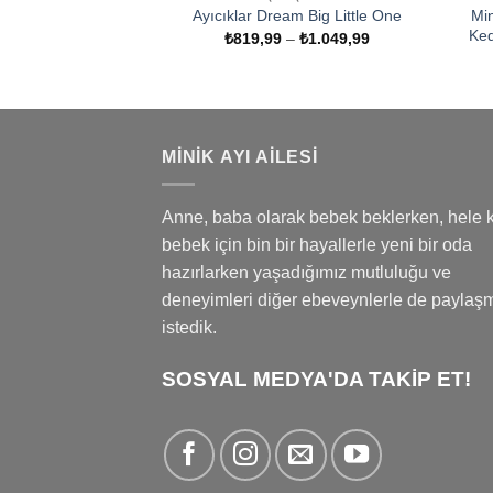
Mi
Ayıcıklar Dream Big Little One
Ked
Fiyat
₺
819,99
–
₺
1.049,99
aralığı:
₺819,99
-
₺1.049,99
MINIK AYI AILESI
Anne, baba olarak bebek beklerken, hele k
bebek için bin bir hayallerle yeni bir oda
hazırlarken yaşadığımız mutluluğu ve
deneyimleri diğer ebeveynlerle de paylaş
istedik.
SOSYAL MEDYA'DA TAKİP ET!