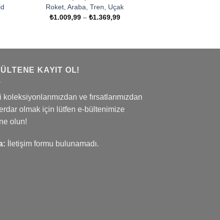
ld
Roket, Araba, Tren, Uçak
Fiyat
₺
1.009,99
–
₺
1.369,99
aralığı:
t
₺1.009,99
ğı:
-
9,99
₺1.369,99
049,99
BÜLTENE KAYIT OL!
 koleksiyonlarımızdan ve fırsatlarımızdan
rdar olmak için lütfen e-bültenimize
ne olun!
a:
İletişim formu bulunamadı.