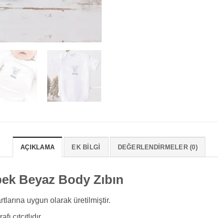
AÇIKLAMA
EK BILGI
DEĞERLENDIRMELER (0)
bek Beyaz Body Zıbın
arına uygun olarak üretilmiştir.
fı çıtçıtlıdır.