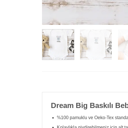
Dream Big Baskılı Be
%100 pamuklu ve Oeko-Tex standartl
Kolaylıkla giydirebilmeniz için alt tara