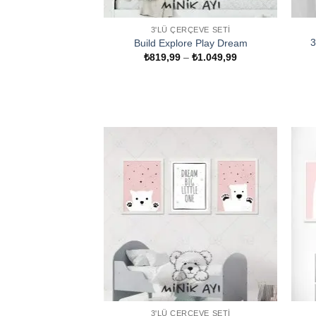
3'LÜ ÇERÇEVE SETI
3
Build Explore Play Dream
Fiyat
₺
819,99
–
₺
1.049,99
aralığı:
₺819,99
-
₺1.049,99
3'LÜ ÇERÇEVE SETI