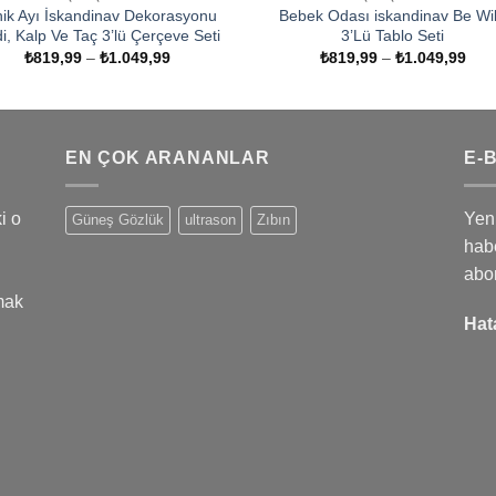
nik Ayı İskandinav Dekorasyonu
Bebek Odası iskandinav Be Wi
i, Kalp Ve Taç 3’lü Çerçeve Seti
3’Lü Tablo Seti
Fiyat
Fiya
₺
819,99
–
₺
1.049,99
₺
819,99
–
₺
1.049,99
aralığı:
aralı
₺819,99
₺81
-
-
₺1.049,99
₺1.
EN ÇOK ARANANLAR
E-
i o
Yeni
Güneş Gözlük
ultrason
Zıbın
habe
abo
mak
Hat