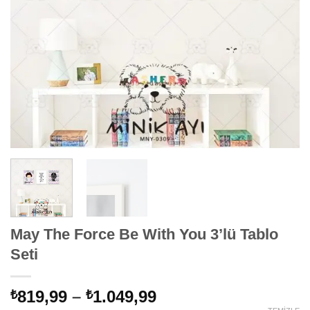
May The Force Be With You 3’lü Tablo
Seti
Fiyat
819,99
–
1.049,99
₺
₺