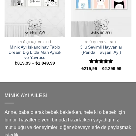
3'LÜ ÇERÇEVE SETI
3'LÜ ÇERÇEVE SETI
Minik Ayı İskandinav Tablo
3’lü Sevimli Hayvanlar
Dream Big Little Man Ayıcık
(Panda, Tavşan, Ayı)
ve Yavrusu
Fiyat
₺
819,99
–
₺
1.049,99
aralığı:
5 üzerinden
Fiyat
₺
219,99
–
₺
2.299,99
₺819,99
aralığı:
5
oy aldı
-
₺219,9
₺1.049,99
-
₺2.299
MINIK AYI AILESI
Anne, baba olarak bebek beklerken, hele ki o bebek için
bin bir hayallerle yeni bir oda hazırlarken yaşadığımız
mutluluğu ve deneyimleri diğer ebeveynlerle de paylaşmak
istedik.