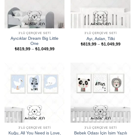
3'LÜ ÇERÇEVE SETI
3'LÜ ÇERÇEVE SETI
Ayıcıklar Dream Big Little
Ayı, Aslan, Tilki
One
Fiyat
₺
819,99
–
₺
1.049,99
aralığı:
Fiyat
₺
819,99
–
₺
1.049,99
₺819,9
aralığı:
-
₺819,99
₺1.049
-
₺1.049,99
3'LÜ ÇERÇEVE SETI
3'LÜ ÇERÇEVE SETI
Kuğu, All You Need is Love,
Bebek Odası İçin İsim Yazılı