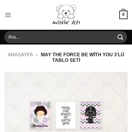
İçeriğe
atla
0
Ara:
ANASAYFA
»
MAY THE FORCE BE WITH YOU 3’LÜ
TABLO SETI