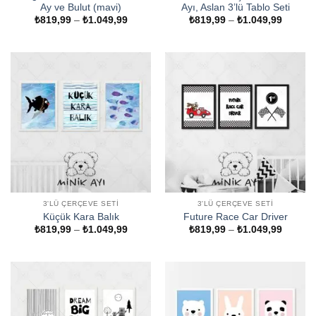
Ay ve Bulut (mavi)
Ayı, Aslan 3’lü Tablo Seti
Fiyat
Fiyat
₺
819,99
–
₺
1.049,99
₺
819,99
–
₺
1.049,99
aralığı:
aralığı:
₺819,99
₺819,9
-
-
₺1.049,99
₺1.049
3'LÜ ÇERÇEVE SETI
3'LÜ ÇERÇEVE SETI
Küçük Kara Balık
Future Race Car Driver
Fiyat
Fiyat
₺
819,99
–
₺
1.049,99
₺
819,99
–
₺
1.049,99
aralığı:
aralığı:
₺819,99
₺819,9
-
-
₺1.049,99
₺1.049