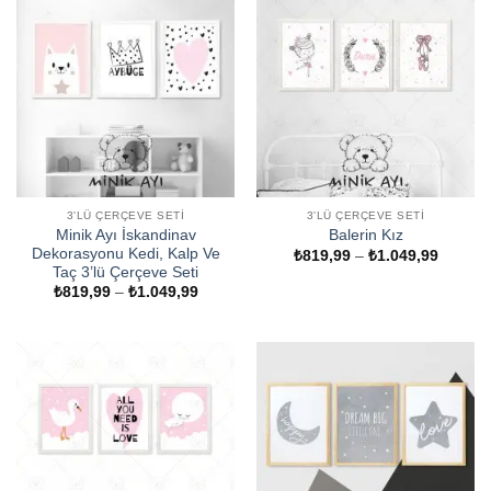
3'LÜ ÇERÇEVE SETI
3'LÜ ÇERÇEVE SETI
Minik Ayı İskandinav
Balerin Kız
Dekorasyonu Kedi, Kalp Ve
Fiyat
₺
819,99
–
₺
1.049,99
aralığı:
Taç 3’lü Çerçeve Seti
₺819,9
Fiyat
₺
819,99
–
₺
1.049,99
-
aralığı:
₺1.049
₺819,99
-
₺1.049,99