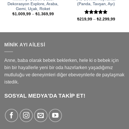
Dekorasyon Explore, Araba,
(Panda, Tavşan, Ayı)
Gemi, Uçak, Roket
Fiyat
₺
1.009,99
–
₺
1.369,99
aralığı:
5 üzerinden
Fiyat
₺
219,99
–
₺
2.299,99
₺1.009,99
aralığı:
5
oy aldı
-
₺219,9
₺1.369,99
-
₺2.299
MINIK AYI AILESI
Anne, baba olarak bebek beklerken, hele ki o bebek için
bin bir hayallerle yeni bir oda hazırlarken yaşadığımız
mutluluğu ve deneyimleri diğer ebeveynlerle de paylaşmak
istedik.
SOSYAL MEDYA'DA TAKİP ET!