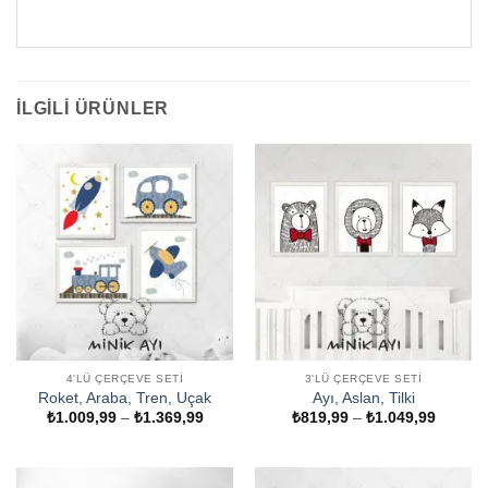
İLGILI ÜRÜNLER
4'LÜ ÇERÇEVE SETI
3'LÜ ÇERÇEVE SETI
Roket, Araba, Tren, Uçak
Ayı, Aslan, Tilki
Fiyat
Fiyat
₺
1.009,99
–
₺
1.369,99
₺
819,99
–
₺
1.049,99
aralığı:
aralığı:
₺1.009,99
₺819,9
-
-
₺1.369,99
₺1.049