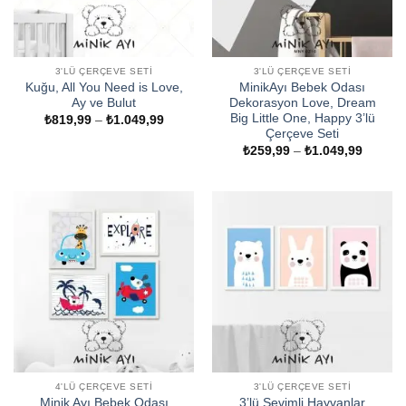
3'LÜ ÇERÇEVE SETI
3'LÜ ÇERÇEVE SETI
Kuğu, All You Need is Love,
MinikAyı Bebek Odası
Ay ve Bulut
Dekorasyon Love, Dream
Big Little One, Happy 3’lü
Fiyat
₺
819,99
–
₺
1.049,99
aralığı:
Çerçeve Seti
₺819,99
Fiyat
₺
259,99
–
₺
1.049,99
-
aralığı:
₺1.049,99
₺259,9
-
₺1.049
4'LÜ ÇERÇEVE SETI
3'LÜ ÇERÇEVE SETI
Minik Ayı Bebek Odası
3’lü Sevimli Hayvanlar