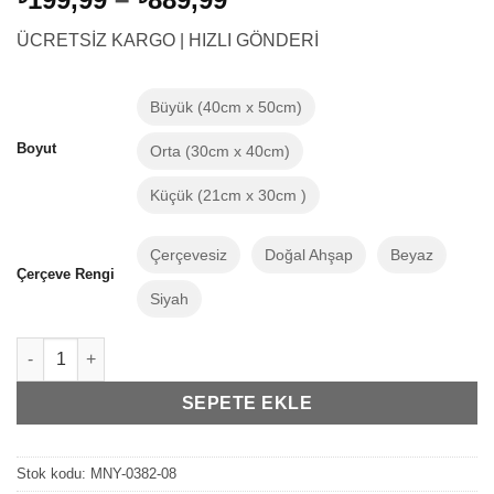
aralığı:
ÜCRETSİZ KARGO | HIZLI GÖNDERİ
₺199,99
-
₺889,99
Büyük (40cm x 50cm)
Boyut
Orta (30cm x 40cm)
Küçük (21cm x 30cm )
Çerçevesiz
Doğal Ahşap
Beyaz
Çerçeve Rengi
Siyah
Minik Ayı Bebek Odası Dekorasyon Baby Animals Koala Çerçeve
SEPETE EKLE
Stok kodu:
MNY-0382-08