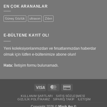
EN ÇOK ARANANLAR
Güneş Gözlük
ultrason
Zıbın
E-BÜLTENE KAYIT OL!
Yeni koleksiyonlarımızdan ve fırsatlarımızdan haberdar
olmak için lütfen e-bültenimize abone olun!
Hata:
İletişim formu bulunamadı.
Visa
MasterCard
Credit
Card
KULLANIM ŞARTLARI
SATIŞ SÖZLEŞMESI
2
GIZLILIK POLITIKAMIZ
SIPARIŞ TAKIP
İLETIŞIM
Copyright 2026 ©
Minik Ayı ©