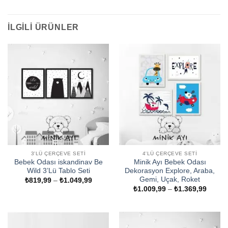
İLGILI ÜRÜNLER
3'LÜ ÇERÇEVE SETI
4'LÜ ÇERÇEVE SETI
Bebek Odası iskandinav Be
Minik Ayı Bebek Odası
Wild 3’Lü Tablo Seti
Dekorasyon Explore, Araba,
Gemi, Uçak, Roket
Fiyat
₺
819,99
–
₺
1.049,99
aralığı:
Fiyat
₺
1.009,99
–
₺
1.369,99
₺819,99
aralığı
-
₺1.009
₺1.049,99
-
₺1.369