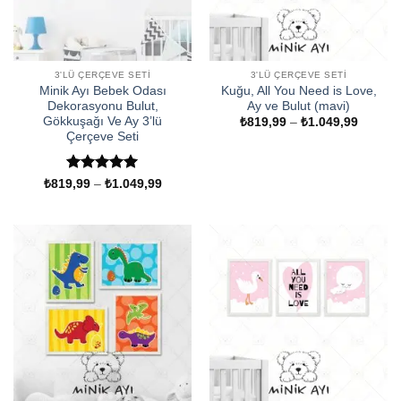
3'LÜ ÇERÇEVE SETI
3'LÜ ÇERÇEVE SETI
Minik Ayı Bebek Odası
Kuğu, All You Need is Love,
Dekorasyonu Bulut,
Ay ve Bulut (mavi)
Gökkuşağı Ve Ay 3’lü
Fiyat
₺
819,99
–
₺
1.049,99
aralığı:
Çerçeve Seti
₺819,9
-
₺1.049
5 üzerinden
Fiyat
₺
819,99
–
₺
1.049,99
aralığı:
5
oy aldı
₺819,99
-
₺1.049,99