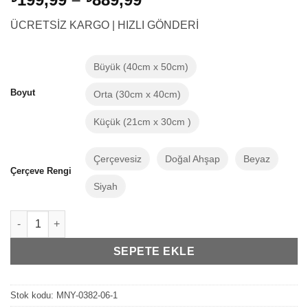
aralığı:
ÜCRETSİZ KARGO | HIZLI GÖNDERİ
₺199,99
-
₺889,99
Büyük (40cm x 50cm)
Boyut
Orta (30cm x 40cm)
Küçük (21cm x 30cm )
Çerçevesiz
Doğal Ahşap
Beyaz
Çerçeve Rengi
Siyah
Minik Ayı Bebek Odası Dekorasyon Baby Animals Zürafa Çerçeve
SEPETE EKLE
Stok kodu:
MNY-0382-06-1