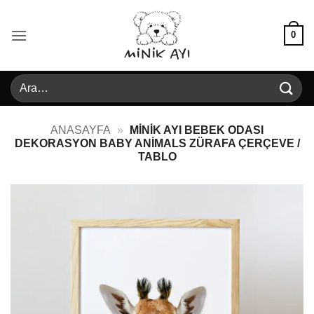
İçeriğe
atla
0
Ara:
ANASAYFA
»
MINIK AYI BEBEK ODASI
DEKORASYON BABY ANIMALS ZÜRAFA ÇERÇEVE /
TABLO