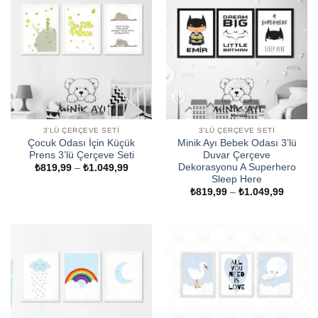
3'LÜ ÇERÇEVE SETI
3'LÜ ÇERÇEVE SETI
Çocuk Odası İçin Küçük
Minik Ayı Bebek Odası 3’lü
Prens 3’lü Çerçeve Seti
Duvar Çerçeve
Dekorasyonu A Superhero
Fiyat
₺
819,99
–
₺
1.049,99
aralığı:
Sleep Here
₺819,99
Fiyat
₺
819,99
–
₺
1.049,99
-
aralığı:
₺1.049,99
₺819,9
-
₺1.049