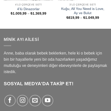
4'LÜ ÇERÇEVE SETI
3'LÜ ÇERÇEVE SETI
Kuğu, All You Need is Love,
4’lü Dinazorlar
Ay ve Bulut
Fiyat
₺
1.009,99
–
₺
1.369,99
aralığı:
Fiyat
₺
819,99
–
₺
1.049,99
₺1.009,99
aralığı:
-
₺819,9
₺1.369,99
-
₺1.049
MINIK AYI AILESI
Anne, baba olarak bebek beklerken, hele ki o bebek için
bin bir hayallerle yeni bir oda hazırlarken yaşadığımız
mutluluğu ve deneyimleri diğer ebeveynlerle de paylaşmak
istedik.
SOSYAL MEDYA'DA TAKİP ET!