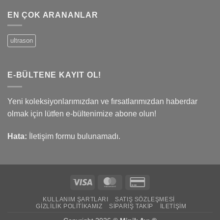
EN ÇOK ARANANLAR
ultrason
E-BÜLTENE KAYIT OL!
Yeni koleksiyonlarımızdan ve fırsatlarımızdan haberdar
olmak için lütfen e-bültenimize abone olun!
Hata:
İletişim formu bulunamadı.
Visa
MasterCard
Credit
Card
KULLANIM ŞARTLARI
SATIŞ SÖZLEŞMESI
2
GIZLILIK POLITIKAMIZ
SIPARIŞ TAKIP
İLETIŞIM