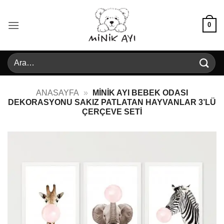
İçeriğe
atla
0
Ara:
ANASAYFA
»
MINIK AYI BEBEK ODASI
DEKORASYONU SAKIZ PATLATAN HAYVANLAR 3’LÜ
ÇERÇEVE SETI