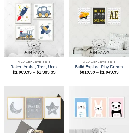
4'LÜ ÇERÇEVE SETI
3'LÜ ÇERÇEVE SETI
Roket, Araba, Tren, Uçak
Build Explore Play Dream
Fiyat
Fiyat
₺
1.009,99
–
₺
1.369,99
₺
819,99
–
₺
1.049,99
aralığı:
aralığı:
₺1.009,99
₺819,9
-
-
₺1.369,99
₺1.049