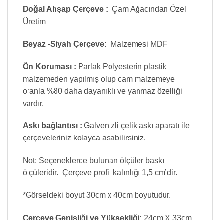
Doğal Ahşap Çerçeve :
Çam Ağacından Özel
Üretim
Beyaz -Siyah Çerçeve:
Malzemesi MDF
Ön Koruması :
Parlak Polyesterin plastik
malzemeden yapılmış olup cam malzemeye
oranla %80 daha dayanıklı ve yanmaz özelliği
vardır.
Askı bağlantısı :
Galvenizli çelik askı aparatı ile
çerçeveleriniz kolayca asabilirsiniz.
Not: Seçeneklerde bulunan ölçüler baskı
ölçüleridir. Çerçeve profil kalınlığı 1,5 cm’dir.
*Görseldeki boyut 30cm x 40cm boyutudur.
Çerçeve Genişliği ve Yüksekliği:
24cm X 33cm