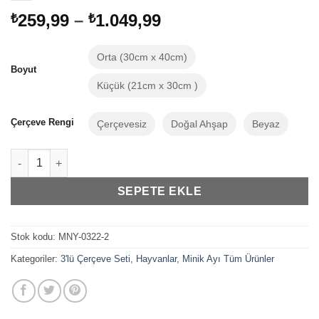
Fiyat
259,99
–
1.049,99
₺
₺
aralığı:
₺259,99
Orta (30cm x 40cm)
-
Boyut
₺1.049,99
Küçük (21cm x 30cm )
Çerçeve Rengi
Çerçevesiz
Doğal Ahşap
Beyaz
Minik Ayı Bebek Odası Dekorasyonu Sakız Patlatan Hayvanlar 3'
SEPETE EKLE
Stok kodu:
MNY-0322-2
Kategoriler:
3'lü Çerçeve Seti
,
Hayvanlar
,
Minik Ayı Tüm Ürünler