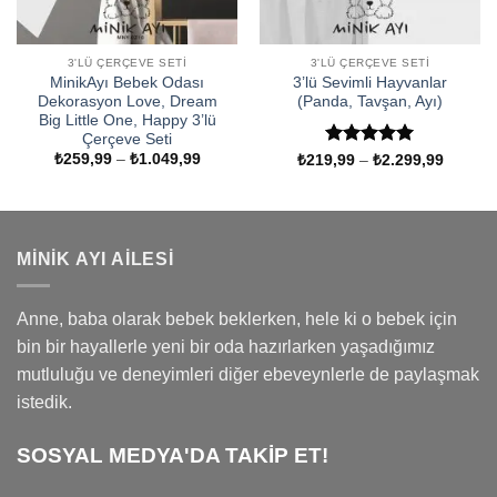
3'LÜ ÇERÇEVE SETI
3'LÜ ÇERÇEVE SETI
MinikAyı Bebek Odası
3’lü Sevimli Hayvanlar
Dekorasyon Love, Dream
(Panda, Tavşan, Ayı)
Big Little One, Happy 3’lü
Çerçeve Seti
Fiyat
5 üzerinden
₺
259,99
–
₺
1.049,99
Fiyat
₺
219,99
–
₺
2.299,99
aralığı:
aralığı:
5
oy aldı
₺259,99
₺219,9
-
-
₺1.049,99
₺2.299
MINIK AYI AILESI
Anne, baba olarak bebek beklerken, hele ki o bebek için
bin bir hayallerle yeni bir oda hazırlarken yaşadığımız
mutluluğu ve deneyimleri diğer ebeveynlerle de paylaşmak
istedik.
SOSYAL MEDYA'DA TAKİP ET!