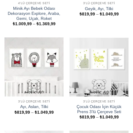
4'LÜ ÇERÇEVE SETI
3'LÜ ÇERÇEVE SETI
Minik Ayı Bebek Odası
Geyik, Ayı, Tilki
Dekorasyon Explore, Araba,
Fiyat
₺
819,99
–
₺
1.049,99
aralığı:
Gemi, Uçak, Roket
₺819,9
Fiyat
₺
1.009,99
–
₺
1.369,99
-
aralığı:
₺1.049
₺1.009,99
-
₺1.369,99
3'LÜ ÇERÇEVE SETI
3'LÜ ÇERÇEVE SETI
Çocuk Odası İçin Küçük
Ayı, Aslan, Tilki
Prens 3’lü Çerçeve Seti
Fiyat
₺
819,99
–
₺
1.049,99
aralığı:
Fiyat
₺
819,99
–
₺
1.049,99
₺819,99
aralığı:
-
₺819,9
₺1.049,99
-
₺1.049