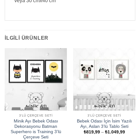
veya 30 cmx40 cm
İLGILI ÜRÜNLER
3'LÜ ÇERÇEVE SETI
3'LÜ ÇERÇEVE SETI
Minik Ayı Bebek Odası
Bebek Odası İçin İsim Yazılı
Dekorasyonu Batman
Ayı, Aslan 3’lü Tablo Seti
Superhero is Training 3’lü
Fiyat
₺
819,99
–
₺
1.049,99
aralığı:
Çerçeve Seti
₺819,9