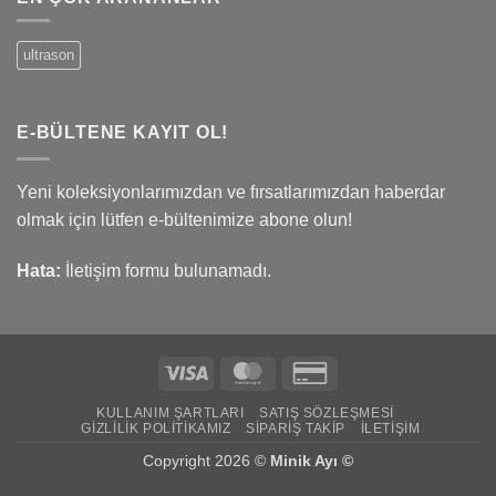
ultrason
E-BÜLTENE KAYIT OL!
Yeni koleksiyonlarımızdan ve fırsatlarımızdan haberdar
olmak için lütfen e-bültenimize abone olun!
Hata:
İletişim formu bulunamadı.
Visa
MasterCard
Credit
Card
KULLANIM ŞARTLARI
SATIŞ SÖZLEŞMESI
2
GIZLILIK POLITIKAMIZ
SIPARIŞ TAKIP
İLETIŞIM
Copyright 2026 ©
Minik Ayı ©