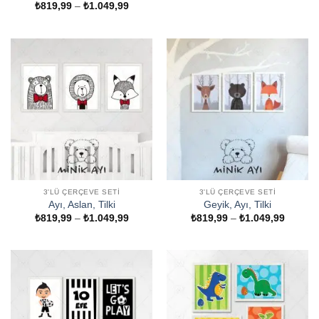
Fiyat
₺
819,99
–
₺
1.049,99
-
aralığı:
₺1.049
₺819,99
-
₺1.049,99
3'LÜ ÇERÇEVE SETI
3'LÜ ÇERÇEVE SETI
Ayı, Aslan, Tilki
Geyik, Ayı, Tilki
Fiyat
Fiyat
₺
819,99
–
₺
1.049,99
₺
819,99
–
₺
1.049,99
aralığı:
aralığı:
₺819,99
₺819,9
-
-
₺1.049,99
₺1.049