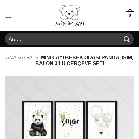
İçeriğe
atla
0
Ara:
ANASAYFA
»
MINIK AYI BEBEK ODASI PANDA, İSIM,
BALON 3’LÜ ÇERÇEVE SETI