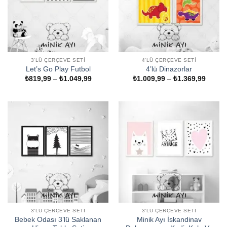
3'LÜ ÇERÇEVE SETI
4'LÜ ÇERÇEVE SETI
Let’s Go Play Futbol
4’lü Dinazorlar
Fiyat
Fiyat
₺
819,99
–
₺
1.049,99
₺
1.009,99
–
₺
1.369,99
aralığı:
aralığı
₺819,99
₺1.009
-
-
₺1.049,99
₺1.369
3'LÜ ÇERÇEVE SETI
3'LÜ ÇERÇEVE SETI
Bebek Odası 3’lü Saklanan
Minik Ayı İskandinav