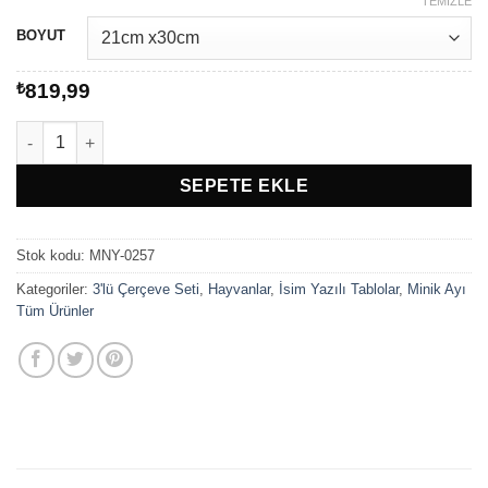
aralığı:
TEMIZLE
₺819,99
BOYUT
-
₺1.049,99
₺
819,99
Minik Ayı Bebek Odası Panda, İsim, Balon 3'lü Çerçeve Seti adet
SEPETE EKLE
Stok kodu:
MNY-0257
Kategoriler:
3'lü Çerçeve Seti
,
Hayvanlar
,
İsim Yazılı Tablolar
,
Minik Ayı
Tüm Ürünler