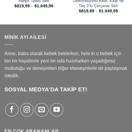
Hippo Tablo Seti
Dekorasyonu Kedi, Kalp Ve
Taç 3’lü Çerçeve Seti
Fiyat
₺
819,99
–
₺
1.049,99
aralığı:
Fiyat
₺
819,99
–
₺
1.049,99
₺819,99
aralığı:
-
₺819,9
₺1.049,99
-
₺1.049
MINIK AYI AILESI
Anne, baba olarak bebek beklerken, hele ki o bebek için
bin bir hayallerle yeni bir oda hazırlarken yaşadığımız
mutluluğu ve deneyimleri diğer ebeveynlerle de paylaşmak
istedik.
SOSYAL MEDYA'DA TAKİP ET!
EN ÇOK ARANANLAR