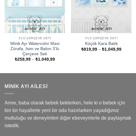
3'LÜ ÇERÇEVE SETI
3'LÜ ÇERÇEVE SETI
Minik Ayı Watercolor Mavi
Küçük Kara Balık
Zürafa, İsim ve Balon 3’lü
Fiyat
₺
819,99
–
₺
1.049,99
aralığı:
Çerçeve Seti
₺819,9
Fiyat
₺
259,99
–
₺
1.049,99
-
aralığı:
₺1.049
₺259,99
-
₺1.049,99
MINIK AYI AILESI
Anne, baba olarak bebek beklerken, hele ki o bebek için
bin bir hayallerle yeni bir oda hazırlarken yaşadığımız
mutluluğu ve deneyimleri diğer ebeveynlerle de paylaşmak
istedik.