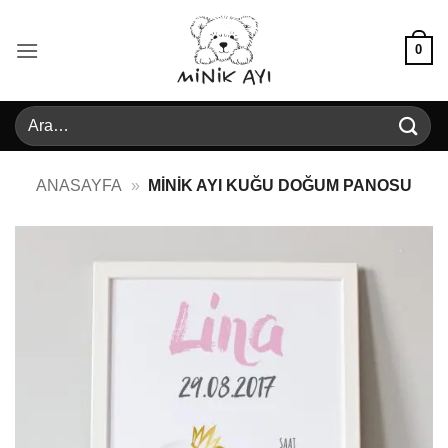
İçeriğe
atla
0
Ara:
ANASAYFA
»
MINIK AYI KUĞU DOĞUM PANOSU