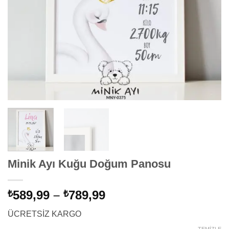
Minik Ayı Kuğu Doğum Panosu
Fiyat
589,99
–
789,99
₺
₺
aralığı:
ÜCRETSİZ KARGO
₺589,99
TEMIZLE