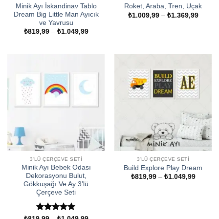
Minik Ayı İskandinav Tablo
Roket, Araba, Tren, Uçak
Dream Big Little Man Ayıcık
Fiyat
₺
1.009,99
–
₺
1.369,99
aralığı
ve Yavrusu
₺1.009
Fiyat
₺
819,99
–
₺
1.049,99
-
aralığı:
₺1.369
₺819,99
-
₺1.049,99
3'LÜ ÇERÇEVE SETI
3'LÜ ÇERÇEVE SETI
Minik Ayı Bebek Odası
Build Explore Play Dream
Dekorasyonu Bulut,
Fiyat
₺
819,99
–
₺
1.049,99
aralığı:
Gökkuşağı Ve Ay 3’lü
₺819,9
Çerçeve Seti
-
₺1.049
5 üzerinden
Fiyat
₺
819,99
–
₺
1.049,99