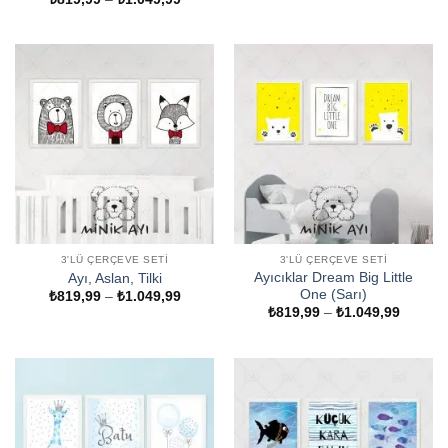
aralığı:
5
oy aldı
₺819,99
-
₺1.049,99
3'LÜ ÇERÇEVE SETI
3'LÜ ÇERÇEVE SETI
Ayıcıklar Dream Big Little
Ayı, Aslan, Tilki
One (Sarı)
Fiyat
₺
819,99
–
₺
1.049,99
aralığı:
Fiyat
₺
819,99
–
₺
1.049,99
₺819,99
aralığı:
-
₺819,9
₺1.049,99
-
₺1.049