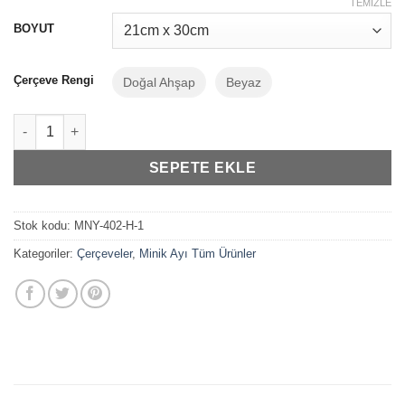
-
TEMIZLE
₺319,99
BOYUT
Çerçeve Rengi
Doğal Ahşap
Beyaz
Minik Ayı Sayılar Tablosu adet
SEPETE EKLE
Stok kodu:
MNY-402-H-1
Kategoriler:
Çerçeveler
,
Minik Ayı Tüm Ürünler