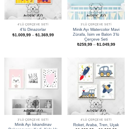
4'LÜ ÇERÇEVE SETI
3'LÜ ÇERÇEVE SETI
Minik Ayı Watercolor Mavi
4’lü Dinazorlar
Zürafa, İsim ve Balon 3’lü
Fiyat
₺
1.009,99
–
₺
1.369,99
aralığı:
Çerçeve Seti
₺1.009,99
Fiyat
₺
259,99
–
₺
1.049,99
-
aralığı:
₺1.369,99
₺259,9
-
₺1.049
3'LÜ ÇERÇEVE SETI
4'LÜ ÇERÇEVE SETI
Minik Ayı İskandinav
Roket, Araba, Tren, Uçak