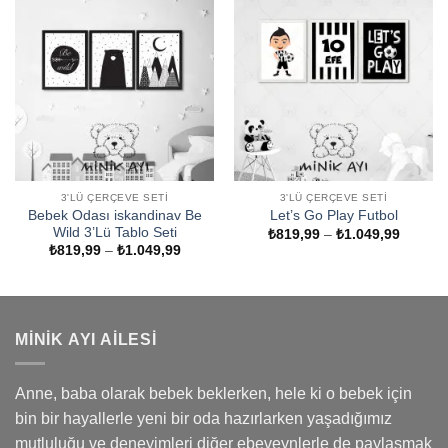
3'LÜ ÇERÇEVE SETI
3'LÜ ÇERÇEVE SETI
Bebek Odası iskandinav Be
Let’s Go Play Futbol
Wild 3’Lü Tablo Seti
Fiyat
₺
819,99
–
₺
1.049,99
aralığı:
Fiyat
₺
819,99
–
₺
1.049,99
₺819,9
aralığı:
-
₺819,99
₺1.049
-
₺1.049,99
MINIK AYI AILESI
Anne, baba olarak bebek beklerken, hele ki o bebek için
bin bir hayallerle yeni bir oda hazırlarken yaşadığımız
mutluluğu ve deneyimleri diğer ebeveynlerle de paylaşmak