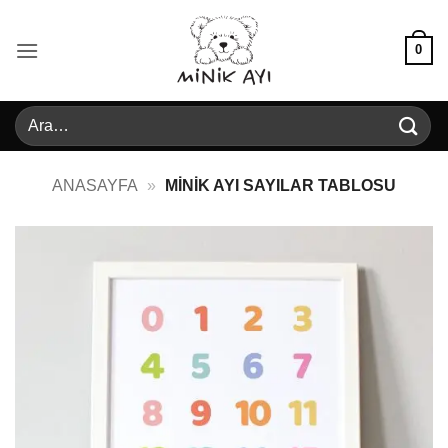
İçeriğe
atla
0
Ara:
ANASAYFA
»
MINIK AYI SAYILAR TABLOSU