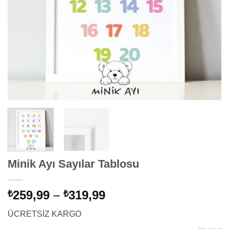
Minik Ayı Sayılar Tablosu
Fiyat
259,99
–
319,99
₺
₺
aralığı:
ÜCRETSİZ KARGO
₺259,99