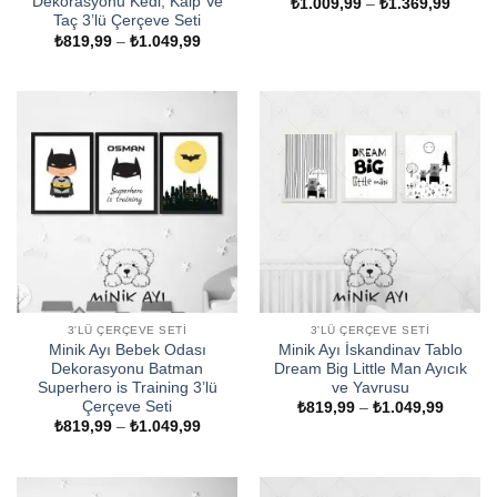
Dekorasyonu Kedi, Kalp Ve
Fiyat
₺
1.009,99
–
₺
1.369,99
aralığı
Taç 3’lü Çerçeve Seti
₺1.009
Fiyat
₺
819,99
–
₺
1.049,99
-
aralığı:
₺1.369
₺819,99
-
₺1.049,99
3'LÜ ÇERÇEVE SETI
3'LÜ ÇERÇEVE SETI
Minik Ayı Bebek Odası
Minik Ayı İskandinav Tablo
Dekorasyonu Batman
Dream Big Little Man Ayıcık
Superhero is Training 3’lü
ve Yavrusu
Çerçeve Seti
Fiyat
₺
819,99
–
₺
1.049,99
aralığı:
Fiyat
₺
819,99
–
₺
1.049,99
₺819,9
aralığı:
-
₺819,99
₺1.049
-
₺1.049,99