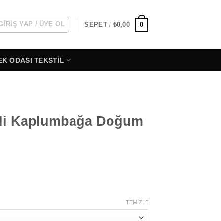
GIRIŞ YAP / ÜYE OL
0
SEPET /
₺
0,00
EK ODASI TEKSTIL
mli Kaplumbağa Doğum
iyat
ralığı:
589,99
TEMIZLE
789,99