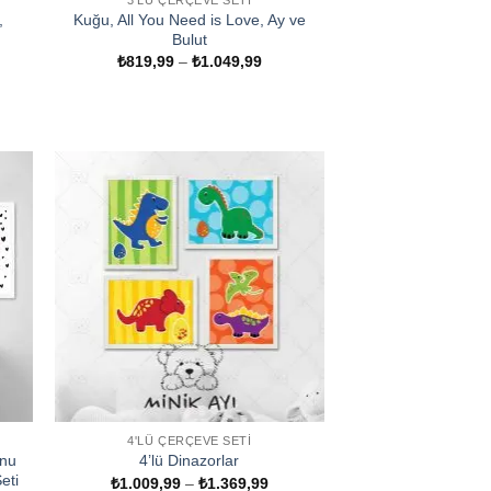
3'LÜ ÇERÇEVE SETI
,
Kuğu, All You Need is Love, Ay ve
Bulut
Fiyat
₺
819,99
–
₺
1.049,99
aralığı:
₺819,99
t
-
ğı:
₺1.049,99
9,99
299,99
4'LÜ ÇERÇEVE SETI
onu
4’lü Dinazorlar
eti
Fiyat
₺
1.009,99
–
₺
1.369,99