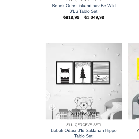
3'LÜ ÇERÇEVE SETI
Bebek Odası iskandinav Be Wild
3’Lü Tablo Seti
Fiyat
₺
819,99
–
₺
1.049,99
aralığı:
₺819,99
-
₺1.049,99
3'LÜ ÇERÇEVE SETI
Bebek Odası 3’lü Saklanan Hippo
A
Tablo Seti