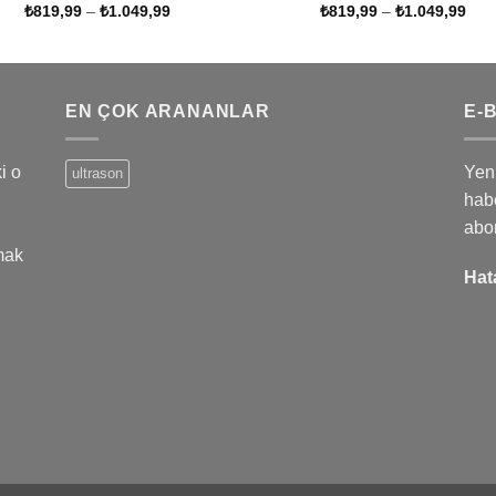
Fiyat
Fiya
₺
819,99
–
₺
1.049,99
₺
819,99
–
₺
1.049,99
aralığı:
aralı
₺819,99
₺81
-
-
₺1.049,99
₺1.
EN ÇOK ARANANLAR
E-
i o
Yeni
ultrason
habe
abo
mak
Hat