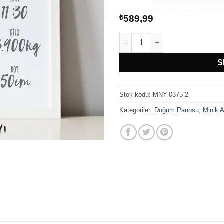
₺
589,99
Minik Ayı Sevimli Kaplumbağ
S
Stok kodu:
MNY-0375-2
Kategoriler:
Doğum Panosu
,
Minik 