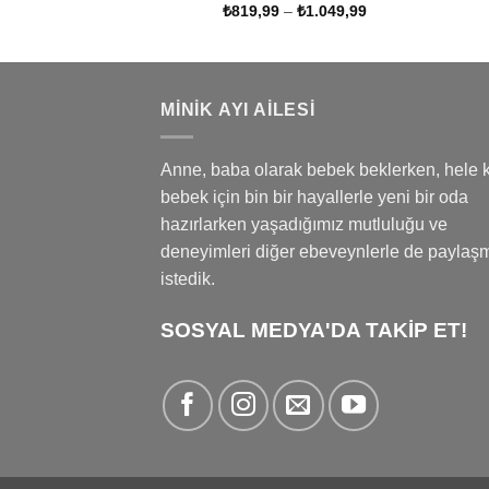
Fiyat
₺
819,99
–
₺
1.049,99
aralığı:
₺819,99
-
₺1.049,99
MINIK AYI AILESI
Anne, baba olarak bebek beklerken, hele k
bebek için bin bir hayallerle yeni bir oda
hazırlarken yaşadığımız mutluluğu ve
deneyimleri diğer ebeveynlerle de paylaş
istedik.
SOSYAL MEDYA'DA TAKİP ET!