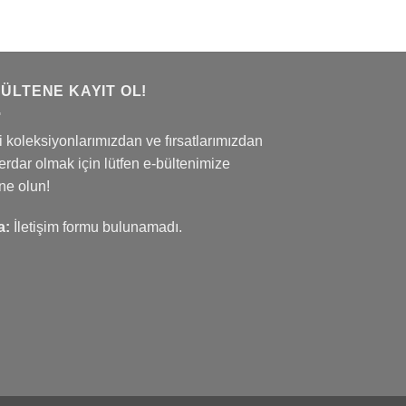
aralığı:
t
₺1.009,99
ğı:
-
9,99
₺1.369,99
049,99
BÜLTENE KAYIT OL!
 koleksiyonlarımızdan ve fırsatlarımızdan
rdar olmak için lütfen e-bültenimize
ne olun!
a:
İletişim formu bulunamadı.