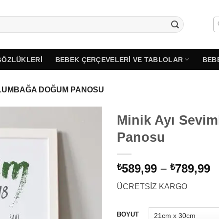
GÖZLÜKLERI
BEBEK ÇERÇEVELERI VE TABLOLAR
BEB
APLUMBAĞA DOĞUM PANOSU
Minik Ayı Sevi
Panosu
F
589,99
–
789,99
₺
₺
a
ÜCRETSİZ KARGO
₺
-
₺
BOYUT