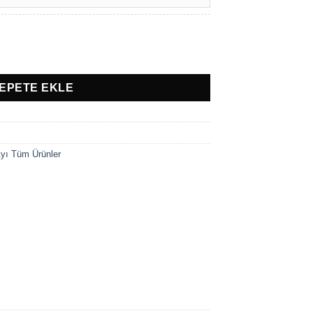
a Doğum Panosu adet
EPETE EKLE
Ayı Tüm Ürünler