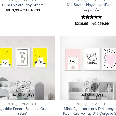
3'LÜ ÇERÇEVE SETI
3'LÜ ÇERÇEVE SETI
3’lü Sevimli Hayvanlar (Panda
Build Explore Play Dream
Tavşan, Ayı)
Fiyat
₺
819,99
–
₺
1.049,99
aralığı:
₺819,99
-
5 üzerinden
Fiya
₺
219,99
–
₺
2.299,99
₺1.049,99
aralı
5
oy aldı
₺21
-
₺2.
3'LÜ ÇERÇEVE SETI
3'LÜ ÇERÇEVE SETI
yıcıklar Dream Big Little One
Minik Ayı İskandinav Dekorasy
(Sarı)
Kedi, Kalp Ve Taç 3’lü Çerçeve S