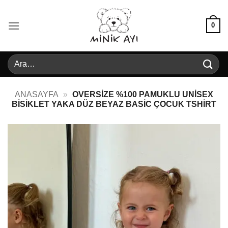
İçeriğe
atla
0
Ara:
ANASAYFA
»
OVERSIZE %100 PAMUKLU UNISEX
BISIKLET YAKA DÜZ BEYAZ BASIC ÇOCUK TSHIRT