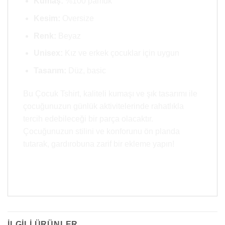
Kumaş:
%100 pamuk
Kesim:
Oversize
Renk:
Beyaz
Unisex:
Kız ve erkek çocuklar için uygun
Tasarım:
Düz, basic
Bu Çocuk Tshirt, kaliteli kumaşı ve şık tasarımı ile
çocuğunuzun günlük aktivitelerinde rahatlıkla
tercih edebileceği bir parça olacaktır.
Çocuğunuzun stilini ve konforunu ön planda
tutarak, gardırobuna zarif bir ekleme yapın!
İLGILI ÜRÜNLER