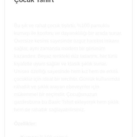
Bu şık ve rahat çocuk tişörtü, %100 pamuklu
kumaşı ile konforu ve dayanıklılığı bir arada sunar.
Oversize kesimi sayesinde özgür hareket imkanı
sağlar, aynı zamanda modern bir görünüm
kazandırır. Beyaz renkteki düz tasarımı, her türlü
kıyafetle uyum sağlar ve klasik şıklık sunar.
Unisex özelliği sayesinde hem kız hem de erkek
çocuklar için ideal bir tercihtir. Günlük kullanımda
rahatlık ve şıklık arayan ebeveynler için
mükemmel bir seçimdir. Çocuğunuzun
gardırobuna bu Basic Tshirt ekleyerek hem şıklık
hem de rahatlık sağlayabilirsiniz.
Özellikler: