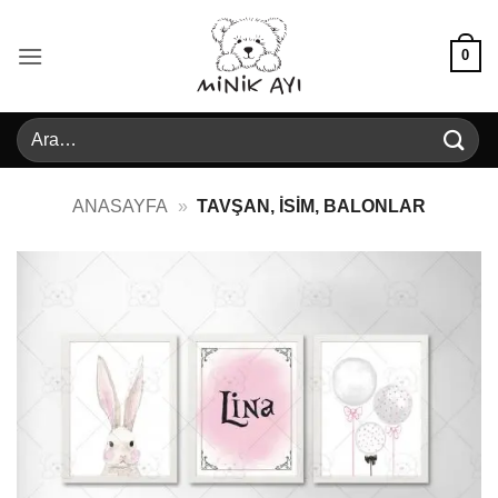
İçeriğe
atla
0
Ara:
ANASAYFA
»
TAVŞAN, İSIM, BALONLAR