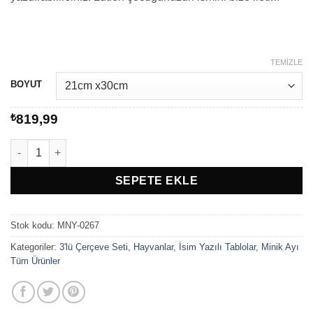
-
₺1.049,99
TEMIZLE
BOYUT
₺
819,99
Tavşan, İsim, Balonlar adet
SEPETE EKLE
Stok kodu:
MNY-0267
Kategoriler:
3'lü Çerçeve Seti
,
Hayvanlar
,
İsim Yazılı Tablolar
,
Minik Ayı
Tüm Ürünler