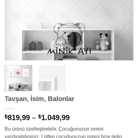
Tavşan, İsim, Balonlar
Fiyat
819,99
–
1.049,99
₺
₺
aralığı:
Bu ürünü özelleştirebilir. Çocuğunuzun ismini
₺819,99
yazdırabilirsiniz. Lütfen çocuğunuzun ismini bize iletin.