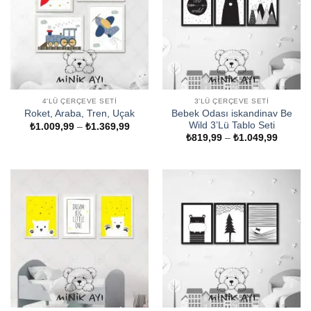
4'LÜ ÇERÇEVE SETI
3'LÜ ÇERÇEVE SETI
Bebek Odası iskandinav Be
Roket, Araba, Tren, Uçak
Wild 3’Lü Tablo Seti
Fiyat
₺
1.009,99
–
₺
1.369,99
aralığı:
Fiyat
₺
819,99
–
₺
1.049,99
₺1.009,99
aralığı:
-
₺819,9
₺1.369,99
-
₺1.049