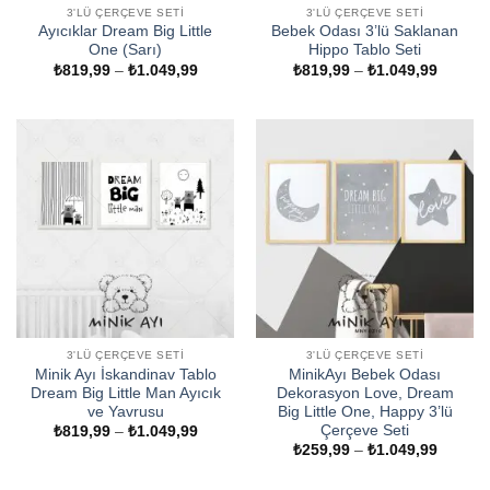
3'LÜ ÇERÇEVE SETI
3'LÜ ÇERÇEVE SETI
Ayıcıklar Dream Big Little
Bebek Odası 3’lü Saklanan
One (Sarı)
Hippo Tablo Seti
Fiyat
Fiyat
₺
819,99
–
₺
1.049,99
₺
819,99
–
₺
1.049,99
aralığı:
aralığı:
₺819,99
₺819,9
-
-
₺1.049,99
₺1.049
3'LÜ ÇERÇEVE SETI
3'LÜ ÇERÇEVE SETI
Minik Ayı İskandinav Tablo
MinikAyı Bebek Odası
Dream Big Little Man Ayıcık
Dekorasyon Love, Dream
ve Yavrusu
Big Little One, Happy 3’lü
Çerçeve Seti
Fiyat
₺
819,99
–
₺
1.049,99
aralığı:
Fiyat
₺
259,99
–
₺
1.049,99
₺819,99
aralığı:
-
₺259,9
₺1.049,99