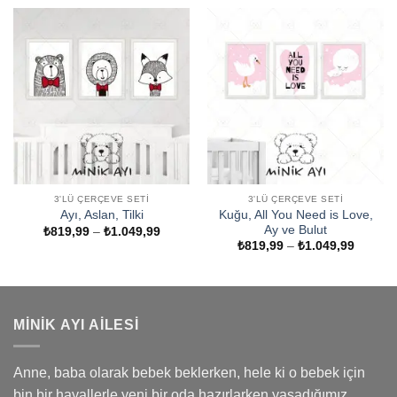
-
₺1.049
3'LÜ ÇERÇEVE SETI
3'LÜ ÇERÇEVE SETI
Kuğu, All You Need is Love,
Ayı, Aslan, Tilki
Ay ve Bulut
Fiyat
₺
819,99
–
₺
1.049,99
aralığı:
Fiyat
₺
819,99
–
₺
1.049,99
₺819,99
aralığı:
-
₺819,9
₺1.049,99
-
₺1.049
MINIK AYI AILESI
Anne, baba olarak bebek beklerken, hele ki o bebek için
bin bir hayallerle yeni bir oda hazırlarken yaşadığımız