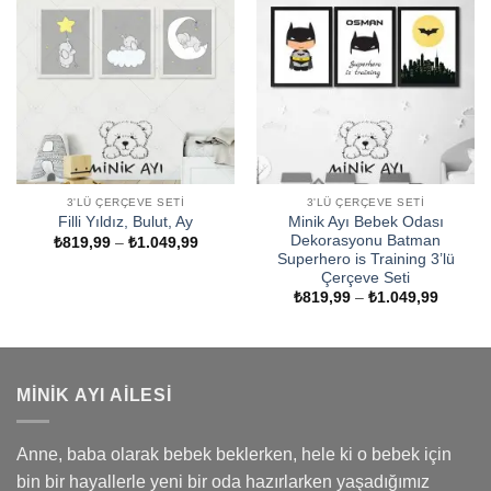
3'LÜ ÇERÇEVE SETI
3'LÜ ÇERÇEVE SETI
Minik Ayı Bebek Odası
Filli Yıldız, Bulut, Ay
Dekorasyonu Batman
Fiyat
₺
819,99
–
₺
1.049,99
aralığı:
Superhero is Training 3’lü
₺819,99
Çerçeve Seti
-
Fiyat
₺
819,99
–
₺
1.049,99
₺1.049,99
aralığı:
₺819,9
-
₺1.049
MINIK AYI AILESI
Anne, baba olarak bebek beklerken, hele ki o bebek için
bin bir hayallerle yeni bir oda hazırlarken yaşadığımız