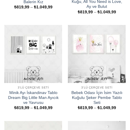
Kuğu, All You Need is Love,
Balerin Kız
Ay ve Bulut
Fiyat
₺
819,99
–
₺
1.049,99
aralığı:
Fiyat
₺
819,99
–
₺
1.049,99
₺819,99
aralığı:
-
₺819,9
₺1.049,99
-
₺1.049
3'LÜ ÇERÇEVE SETI
3'LÜ ÇERÇEVE SETI
Minik Ayı İskandinav Tablo
Bebek Odası İçin İsim Yazılı
Dream Big Little Man Ayıcık
Kuğulu Şeker Pembe Tablo
ve Yavrusu
Seti
Fiyat
Fiyat
₺
819,99
–
₺
1.049,99
₺
819,99
–
₺
1.049,99
aralığı:
aralığı:
₺819,99
₺819,9
-
-
₺1.049,99
₺1.049