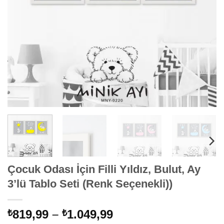
Çocuk Odası İçin Filli Yıldız, Bulut, Ay
3’lü Tablo Seti (Renk Seçenekli))
Fiyat
819,99
–
1.049,99
₺
₺