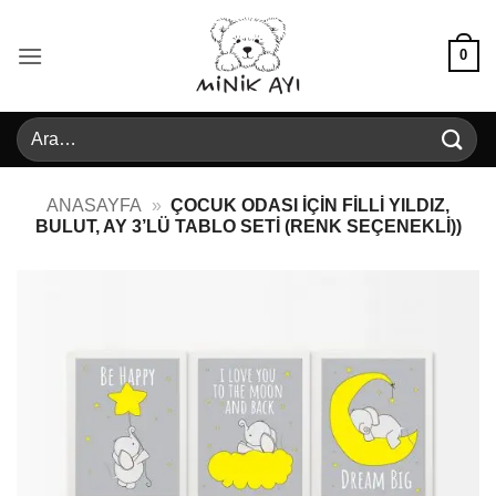
İçeriğe
atla
0
Ara:
ANASAYFA
»
ÇOCUK ODASI İÇIN FILLI YILDIZ,
BULUT, AY 3’LÜ TABLO SETI (RENK SEÇENEKLI))