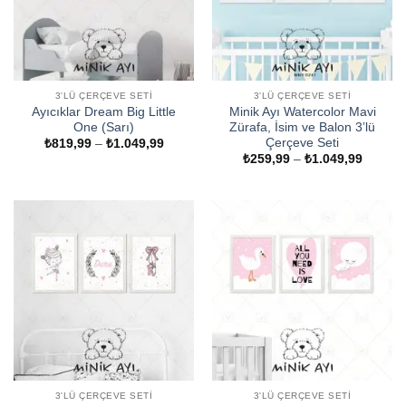
3'LÜ ÇERÇEVE SETI
3'LÜ ÇERÇEVE SETI
Ayıcıklar Dream Big Little
Minik Ayı Watercolor Mavi
One (Sarı)
Zürafa, İsim ve Balon 3’lü
Çerçeve Seti
Fiyat
₺
819,99
–
₺
1.049,99
aralığı:
Fiyat
₺
259,99
–
₺
1.049,99
₺819,99
aralığı:
-
₺259,9
₺1.049,99
-
₺1.049
3'LÜ ÇERÇEVE SETI
3'LÜ ÇERÇEVE SETI