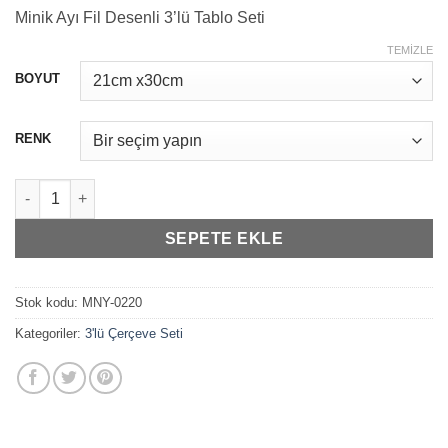
aralığı:
Minik Ayı Fil Desenli 3’lü Tablo Seti
₺819,99
-
TEMIZLE
₺1.049,99
BOYUT
RENK
Çocuk Odası İçin Filli Yıldız, Bulut, Ay 3'lü Tablo Seti (Renk Seç
SEPETE EKLE
Stok kodu:
MNY-0220
Kategoriler:
3'lü Çerçeve Seti