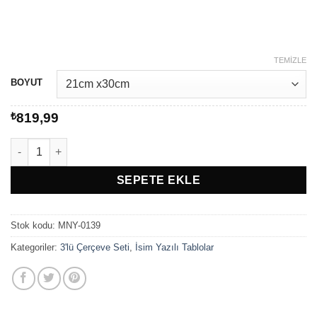
-
₺1.049,99
TEMIZLE
BOYUT
₺
819,99
Dream Big Little Superhero adet
SEPETE EKLE
Stok kodu:
MNY-0139
Kategoriler:
3'lü Çerçeve Seti
,
İsim Yazılı Tablolar