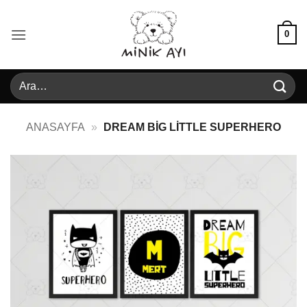
İçeriğe
atla
0
Ara:
ANASAYFA
»
DREAM BIG LITTLE SUPERHERO