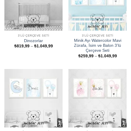
3'LÜ ÇERÇEVE SETI
3'LÜ ÇERÇEVE SETI
Minik Ayı Watercolor Mavi
Dinozorlar
Zürafa, İsim ve Balon 3’lü
Fiyat
₺
819,99
–
₺
1.049,99
aralığı:
Çerçeve Seti
₺819,99
Fiyat
₺
259,99
–
₺
1.049,99
-
aralığı:
₺1.049,99
₺259,9
-
₺1.049