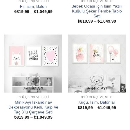
3'LÜ ÇERÇEVE SETI
3'LÜ ÇERÇEVE SETI
Bebek Odası İçin İsim Yazılı
Fil, isim, Balon
Kuğulu Şeker Pembe Tablo
Fiyat
₺
819,99
–
₺
1.049,99
aralığı:
Seti
₺819,99
Fiyat
₺
819,99
–
₺
1.049,99
-
aralığı:
₺1.049,99
₺819,9
-
₺1.049
3'LÜ ÇERÇEVE SETI
3'LÜ ÇERÇEVE SETI
Minik Ayı İskandinav
Kuğu, İsim, Balonlar
Dekorasyonu Kedi, Kalp Ve
Fiyat
₺
819,99
–
₺
1.049,99
aralığı:
Taç 3’lü Çerçeve Seti
₺819,9
Fiyat
₺
819,99
–
₺
1.049,99
-
aralığı:
₺1.049
₺819,99
-