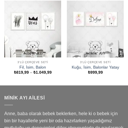
₺1.049,99
3'LÜ ÇERÇEVE SETI
3'LÜ ÇERÇEVE SETI
Fil, İsim, Balon
Kuğu, İsim, Balonlar Yatay
Fiyat
₺
819,99
–
₺
1.049,99
₺
999,99
aralığı:
₺819,99
-
₺1.049,99
MINIK AYI AILESI
Anne, baba olarak bebek beklerken, hele ki o bebek için
bin bir hayallerle yeni bir oda hazırlarken yaşadığımız
mutluluğu ve deneyimleri diğer ebeveynlerle de paylaşmak