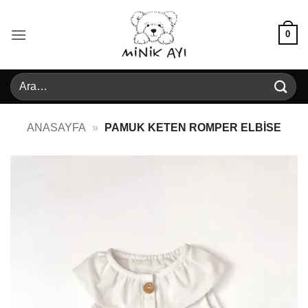
İçeriğe
atla
0
Ara:
ANASAYFA
»
PAMUK KETEN ROMPER ELBISE