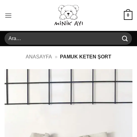
İçeriğe
atla
0
Ara:
ANASAYFA
»
PAMUK KETEN ŞORT